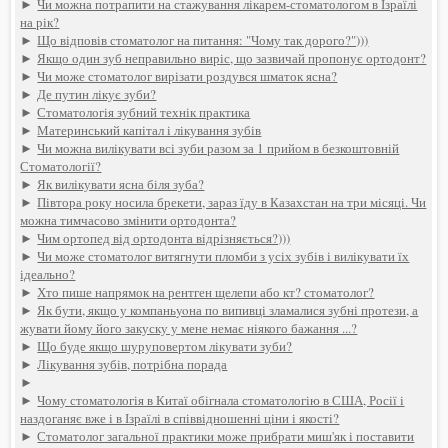
►
Чи можна потрапити на стажування лікарем-стоматологом в Ізраїлі
на рік?
►
Що відповів стоматолог на питання: "Чому так дорого?")))
►
Якщо один зуб неправильно виріс, що зазвичай пропонує ортодонт?
►
Чи може стоматолог вирізати роздувся шматок ясна?
►
Де путин лікує зуби?
►
Стоматологія зубний технік практика
►
Материнський капітал і лікування зубів
►
Чи можна вилікувати всі зуби разом за 1 прийом в безкоштовній
Стоматології?
►
Як вилікувати ясна біля зуба?
►
Півтора року носила брекети, зараз їду в Казахстан на три місяці. Чи
можна тимчасово змінити ортодонта?
►
Чим ортопед від ортодонта відрізняється?)))
►
Чи може стоматолог витягнути пломби з усіх зубів і вилікувати їх
ідеально?
►
Хто пише напрямок на рентген щелепи або кт? стоматолог?
►
Як бути, якщо у компаньyoна по випивці зламалися зубні протези, а
жувати йому його закуску у мене немає ніякого бажання ...?
►
Що буде якщо шуруповертом лікувати зуби?
►
Лікування зубів, потрібна порада
►
►
Чому стоматологія в Китаї обігнала стоматологію в США, Росії і
наздоганяє вже і в Ізраїлі в співвідношенні ціни і якості?
►
Стоматолог загальної практики може прибрати миш'як і поставити