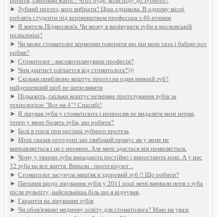
робити, глибокий Каріс? Чтот буде, коли піду до зубного?
►
Зубний протез, кого вибрати? Ціна однакова. В одному місці
роблять студенти під керівництвом професора з 40-річним
►
Я житель Підмосков'я. Чи можу я вилікувати зуби в московській
поліклініці?
►
Чи може стоматолог вірменин говорити що він мою тата і бабцю рот
робив?
►
Стоматолог - високооплачувана професія?
►
Чим дантист олічается від стоматолога?)))
►
Скільки приблизно коштує протез на один нижній зуб?
найдешевший щоб не шепелявити
►
Підкажіть, скільки коштує незнімне протезування зубів за
технологією "Все на 4"? Спасибі!
►
Я лікував зуби у стоматолога і попросив не видаляти мені нерви,
тепер у мене болять зуби, що робити?
►
Болі в горлі при носінні зубного протеза
►
Мені сказав ортодонт що глибокий прикус як у мене не
виправляється і це є нормою. Але мені здається він помиляється.
►
Чому у тварин зуби випадають постійно і виростають нові. А у нас
32 зуба на все життя. Випали - протезіруют ..
►
Стоматолог засунула миш'як в здоровий зуб !! Що робити?
►
Питання щодо лікування зубів у 2011 році мені вирвали нерв з зуба
після пульпіту, найсильніша біль що я відчував,
►
Гарантія на лікування зубів
►
Чи обов'язково медичну освіту для стоматолога? Маю на увазі