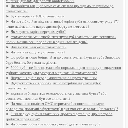
ліцензія, диплом для роботи обов'язковий?
►
Як зробити так, щоб мама сама сказала що підемо на прийом до
стоматолога?
►
Бухгалтерія на ТОВ стоматологія
►
Чи потрібно йти лікувати гнилої корінь зуба на нижньому ряду ???
якщо навіть він не надає дискомфорту не якогось ??
►
Як лікують карієс передніх зубів?
►
стоматологія. мені треба витягнути зуб і замість нього вставити -
новий. можна все це зробити в один і той же день?
►
Чим можна налякати стоматолога?
►
Чи платять вдруге у стоматолога?
►
що робити якщо боїшся йти до стоматолога лікувати зуб? Знаю, що
буде боляче, бо уколи не діють.
►
5000 руб. - це багато, мало або нормально для процедури видалення
зубного каменю ультразвуком в приватній стоматології?
►
Лікування зубів перед імплантацією і протезуванням
►
Відпускають чи з роботи, якщо потрібно лікувати зуб у
стоматолога?
►
видалив зуб. здається осколок осталса у вас таке буває? або
стоматолог повинен був все вичистити?
►
Чи можна за полісом ОМС отримати безкоштовні послуги
ортодонта (пов'язані з брекетами) в дитячої стоматології (не часток)?
►
Зняв перуку, зуби в стаканчик, протез відстебнув, що ще треба
зробити перед сном?
►
Чи боляче робити заморозку, коли будуть лікувати зуб?