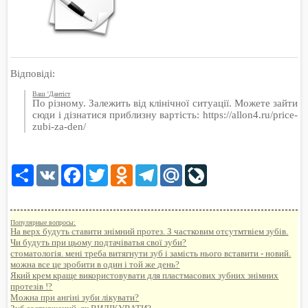
Відповіді:
Ваш 'Дантіст
По різному. Залежить від клінічної ситуації. Можете зайти
сюди і дізнатися приблизну вартість: https://allon4.ru/price-
zubi-za-den/
Share
VK
Facebook
Twitter
Odnoklassniki
Telegram
Mail.Ru
LiveJournal
Популярные вопросы:
На верх будуть ставити знімний протез. З частковим отсутмтвіем зубів.
Чи будуть при цьому подтачіватья свої зуби?
стоматологія. мені треба витягнути зуб і замість нього вставити - новий.
можна все це зробити в один і той же день?
Який крем краще використовувати для пластмасових зубних знімних
протезів !?
Можна при ангіні зуби лікувати?