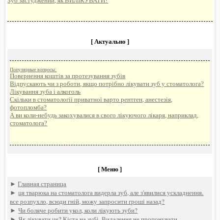
Зуб застуджений, як ВИЛІКУВАТИ?
[ Актуально ]
Популярные вопросы:
Повернення коштів за протезування зубів
Відпускають чи з роботи, якщо потрібно лікувати зуб у стоматолога?
Лікування зуба і алкоголь
Скільки в стоматології приватної варто рентген, анестезія,
фотопломба?
А ви коли-небудь закохувалися в свого лікуючого лікаря, наприклад,
стоматолога?
[ Меню ]
►
Главная страница
►
ця тварюка на стоматолога видерла зуб, але з'явилися ускладнення.
все розпухло, всюди гній, можу запросити гроші назад?
►
Чи боляче робити укол, коли лікують зуби?
►
Як лікувати це? Кіста на зубі. Видалення не пропонувати.