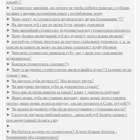
пломбу?
►
Стоматолог вирішив, що нічого не треба робити поки що з зубами,
на яких є видимі потемніння емалі і поглиблення. чому
►
Чому чергу до стоматолога щулиться від звуків бормашини ???
►
Як лікувати зуб і що це може бути, прошу допомоги
►
Чим звичайний стоматолог відрізняється від стоматолога гігієніста
►
Чому болить вилікуваний зуб від пульпіту через кілька місяців?
►
потребую зубних протезах за рахунок соціальної допомоги, т. к. за
пенсію вставити не можу-не вистачає-соцзахист відфутболила
►
Чим мені стоматолог намазала губу, що у мене рот став ширше
відкриватися?
►
Боятися стоматолога соромно?))
►
Чому в медицині стоматологію звели в якийсь культ? І головне це не
тільки у нас.
►
Чи лікують зуби мудрості? Або відразу рвуть?
►
Чи шкідливо лікувати зуби за допомогою сідаціі?
►
Чого вже встигли накоїти за ранок? я вже у дантиста побував)
►
Якщо немає зуба-ми ставимо коронку, якщо немає ноги-ставлять
протез, якщо немає волосся-перуку, так що поганого в Сілік. грудей?))
►
Чи можна відновити зуби після протезування і установки моста?
►
Сьогодні лікувала глибокий карієс - зараз цей зуб болить сильно і
при надкусиваніі болить і від
►
►
Ви боїтеся ходити до стоматолога? А чого більше боїтеся -
бормашини або стоматолога?