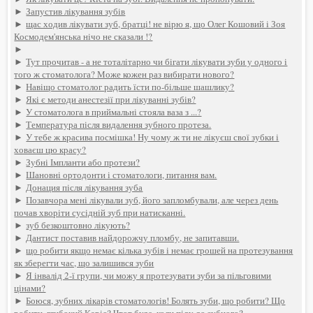
►
Запустив лікування зубів
►
щас ходив лікувати зуб, братці! не вірю я, що Олег Кошовий і Зоя
Космодем'янська нічо не сказали !?
►
►
Тут прочитав - а не тоталітарно чи бігати лікувати зуби у одного і
того ж стоматолога? Може кожен раз вибирати нового?
►
Навіщо стоматолог радить їсти по-більше шашлику?
►
Які є методи анестезії при лікуванні зубів?
►
У стоматолога в приймальні стояла ваза з ...?
►
Температура після видалення зубного протеза.
►
У тебе ж красива посмішка! Ну чому ж ти не лікуєш свої зубки і
ховаєш цю красу?
►
Зубні Імпланти або протези?
►
Шановні ортодонти і стоматологи, питання вам.
►
Донация після лікування зуба
►
Позавчора мені лікували зуб, його запломбували, але через день
почав хворіти сусідній зуб при натисканні.
►
зуб безкоштовно лікують?
►
Дантист поставив найдорожчу пломбу, не запитавши.
►
що робити якщо немає кілька зубів і немає грошей на протезування
як зберегти час, що залишився зуби
►
Я інвалід 2-ї групи, чи можу я протезувати зуби за пільговими
цінами?
►
Боюся, зубних лікарів стоматологів! Болять зуби, що робити? Що