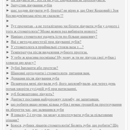
►
Запустив лікування зубів
►
щас ходив лікувати зуб, братці! не вірю я, що Олег Кошовий і Зоя
Космодем'янська нічо не сказали !?
►
►
Тут прочитав - а не тоталітарно чи бігати лікувати зуби у одного і
того ж стоматолога? Може кожен раз вибирати нового?
►
Навіщо стоматолог радить їсти по-більше шашлику?
►
Які є методи анестезії при лікуванні зубів?
►
У стоматолога в приймальні стояла ваза з ...?
►
Температура після видалення зубного протеза.
►
У тебе ж красива посмішка! Ну чому ж ти не лікуєш свої зубки і
ховаєш цю красу?
►
Зубні Імпланти або протези?
►
Шановні ортодонти і стоматологи, питання вам.
►
Донация після лікування зуба
►
Позавчора мені лікували зуб, його запломбували, але через день
почав хворіти сусідній зуб при натисканні.
►
зуб безкоштовно лікують?
►
Дантист поставив найдорожчу пломбу, не запитавши.
►
що робити якщо немає кілька зубів і немає грошей на протезування
як зберегти час, що залишився зуби
►
Я інвалід 2-ї групи, чи можу я протезувати зуби за пільговими
цінами?
►
Боюся, зубних лікарів стоматологів! Болять зуби, що робити? Що