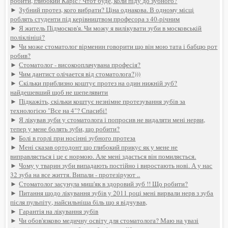
робити, глибокий Каріс? Чтот буде, коли піду до зубного?
►
Зубний протез, кого вибрати? Ціна однакова. В одному місці
роблять студенти під керівництвом професора з 40-річним
►
Я житель Підмосков'я. Чи можу я вилікувати зуби в московській
поліклініці?
►
Чи може стоматолог вірменин говорити що він мою тата і бабцю рот
робив?
►
Стоматолог - високооплачувана професія?
►
Чим дантист олічается від стоматолога?)))
►
Скільки приблизно коштує протез на один нижній зуб?
найдешевший щоб не шепелявити
►
Підкажіть, скільки коштує незнімне протезування зубів за
технологією "Все на 4"? Спасибі!
►
Я лікував зуби у стоматолога і попросив не видаляти мені нерви,
тепер у мене болять зуби, що робити?
►
Болі в горлі при носінні зубного протеза
►
Мені сказав ортодонт що глибокий прикус як у мене не
виправляється і це є нормою. Але мені здається він помиляється.
►
Чому у тварин зуби випадають постійно і виростають нові. А у нас
32 зуба на все життя. Випали - протезіруют ..
►
Стоматолог засунула миш'як в здоровий зуб !! Що робити?
►
Питання щодо лікування зубів у 2011 році мені вирвали нерв з зуба
після пульпіту, найсильніша біль що я відчував,
►
Гарантія на лікування зубів
►
Чи обов'язково медичну освіту для стоматолога? Маю на увазі