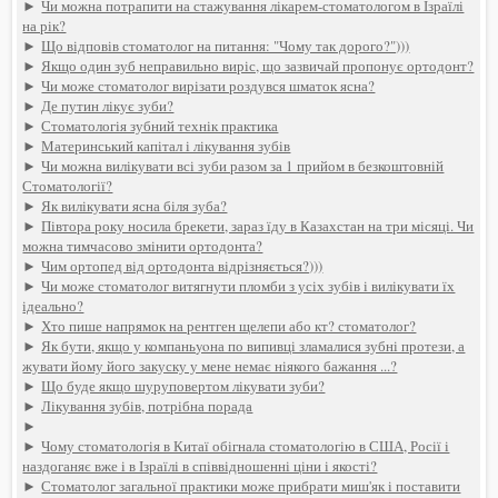
►
Чи можна потрапити на стажування лікарем-стоматологом в Ізраїлі
на рік?
►
Що відповів стоматолог на питання: "Чому так дорого?")))
►
Якщо один зуб неправильно виріс, що зазвичай пропонує ортодонт?
►
Чи може стоматолог вирізати роздувся шматок ясна?
►
Де путин лікує зуби?
►
Стоматологія зубний технік практика
►
Материнський капітал і лікування зубів
►
Чи можна вилікувати всі зуби разом за 1 прийом в безкоштовній
Стоматології?
►
Як вилікувати ясна біля зуба?
►
Півтора року носила брекети, зараз їду в Казахстан на три місяці. Чи
можна тимчасово змінити ортодонта?
►
Чим ортопед від ортодонта відрізняється?)))
►
Чи може стоматолог витягнути пломби з усіх зубів і вилікувати їх
ідеально?
►
Хто пише напрямок на рентген щелепи або кт? стоматолог?
►
Як бути, якщо у компаньyoна по випивці зламалися зубні протези, а
жувати йому його закуску у мене немає ніякого бажання ...?
►
Що буде якщо шуруповертом лікувати зуби?
►
Лікування зубів, потрібна порада
►
►
Чому стоматологія в Китаї обігнала стоматологію в США, Росії і
наздоганяє вже і в Ізраїлі в співвідношенні ціни і якості?
►
Стоматолог загальної практики може прибрати миш'як і поставити