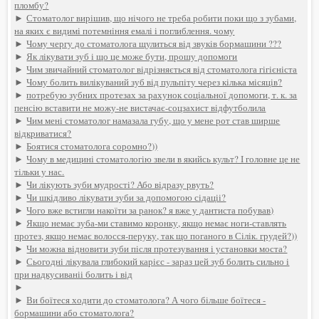
пломбу?
►
Стоматолог вирішив, що нічого не треба робити поки що з зубами,
на яких є видимі потемніння емалі і поглиблення. чому
►
Чому чергу до стоматолога щулиться від звуків бормашини ???
►
Як лікувати зуб і що це може бути, прошу допомоги
►
Чим звичайний стоматолог відрізняється від стоматолога гігієніста
►
Чому болить вилікуваний зуб від пульпіту через кілька місяців?
►
потребую зубних протезах за рахунок соціальної допомоги, т. к. за
пенсію вставити не можу-не вистачає-соцзахист відфутболила
►
Чим мені стоматолог намазала губу, що у мене рот став ширше
відкриватися?
►
Боятися стоматолога соромно?))
►
Чому в медицині стоматологію звели в якийсь культ? І головне це не
тільки у нас.
►
Чи лікують зуби мудрості? Або відразу рвуть?
►
Чи шкідливо лікувати зуби за допомогою сідаціі?
►
Чого вже встигли накоїти за ранок? я вже у дантиста побував)
►
Якщо немає зуба-ми ставимо коронку, якщо немає ноги-ставлять
протез, якщо немає волосся-перуку, так що поганого в Сілік. грудей?))
►
Чи можна відновити зуби після протезування і установки моста?
►
Сьогодні лікувала глибокий карієс - зараз цей зуб болить сильно і
при надкусиваніі болить і від
►
►
Ви боїтеся ходити до стоматолога? А чого більше боїтеся -
бормашини або стоматолога?