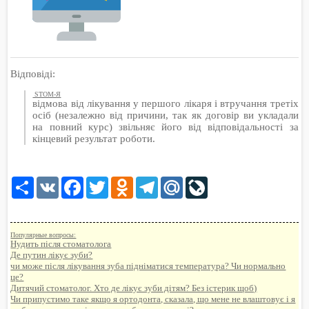
Відповіді:
STOM-Я
відмова від лікування у першого лікаря і втручання третіх
осіб (незалежно від причини, так як договір ви укладали
на повний курс) звільняє його від відповідальності за
кінцевий результат роботи.
Share
VK
Facebook
Twitter
Odnoklassniki
Telegram
Mail.Ru
LiveJournal
Популярные вопросы:
Нудить після стоматолога
Де путин лікує зуби?
чи може після лікування зуба підніматися температура? Чи нормально
це?
Дитячий стоматолог. Хто де лікує зуби дітям? Без істерик щоб)
Чи припустимо таке якщо я ортодонта, сказала, що мене не влаштовує і я