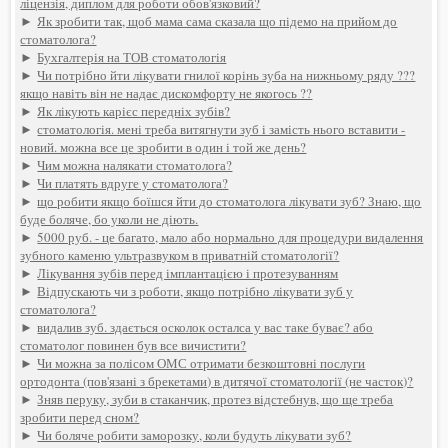
ліцензія, диплом для роботи обов'язковий?
►
Як зробити так, щоб мама сама сказала що підемо на прийом до
стоматолога?
►
Бухгалтерія на ТОВ стоматологія
►
Чи потрібно йти лікувати гнилої корінь зуба на нижньому ряду ???
якщо навіть він не надає дискомфорту не якогось ??
►
Як лікують карієс передніх зубів?
►
стоматологія. мені треба витягнути зуб і замість нього вставити -
новий. можна все це зробити в один і той же день?
►
Чим можна налякати стоматолога?
►
Чи платять вдруге у стоматолога?
►
що робити якщо боїшся йти до стоматолога лікувати зуб? Знаю, що
буде боляче, бо уколи не діють.
►
5000 руб. - це багато, мало або нормально для процедури видалення
зубного каменю ультразвуком в приватній стоматології?
►
Лікування зубів перед імплантацією і протезуванням
►
Відпускають чи з роботи, якщо потрібно лікувати зуб у
стоматолога?
►
видалив зуб. здається осколок осталса у вас таке буває? або
стоматолог повинен був все вичистити?
►
Чи можна за полісом ОМС отримати безкоштовні послуги
ортодонта (пов'язані з брекетами) в дитячої стоматології (не часток)?
►
Зняв перуку, зуби в стаканчик, протез відстебнув, що ще треба
зробити перед сном?
►
Чи боляче робити заморозку, коли будуть лікувати зуб?