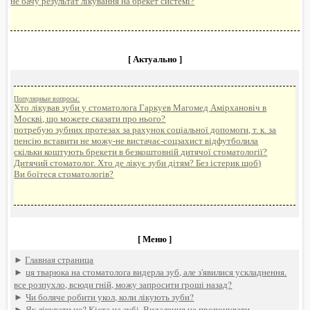
не бачу результат лікування на брекет системі?
[ Актуально ]
Популярные вопросы:
Хто лікував зуби у стоматолога Гаркуев Магомед Амірхановіч в
Москві, що можете сказати про нього?
потребую зубних протезах за рахунок соціальної допомоги, т. к. за
пенсію вставити не можу-не вистачає-соцзахист відфутболила
скільки коштують брекети в безкоштовній дитячої стоматології?
Дитячий стоматолог. Хто де лікує зуби дітям? Без істерик щоб)
Ви боїтеся стоматологів?
[ Меню ]
►
Главная страница
►
ця тварюка на стоматолога видерла зуб, але з'явилися ускладнення.
все розпухло, всюди гній, можу запросити гроші назад?
►
Чи боляче робити укол, коли лікують зуби?
►
Як лікувати це? Кіста на зубі. Видалення не пропонувати.