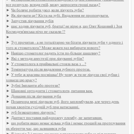
все розпухло, всюди гній, можу запросити гроші назад?
►
Чи боляче робити укол, коли лікують зуби?
►
Як лікувати це? Кіста на зубі. Видалення не пропонувати.
►
Запустив лікування зубів
►
щас ходив лікувати зуб, братці! не вірю я, що Олег Кошовий і Зоя
Космодем'янська нічо не сказали !?
►
►
Тут прочитав - а не тоталітарно чи бігати лікувати зуби у одного і
того ж стоматолога? Може кожен раз вибирати нового?
►
Навіщо стоматолог радить їсти по-більше шашлику?
►
Які є методи анестезії при лікуванні зубів?
►
У стоматолога в приймальні стояла ваза з ...?
►
Температура після видалення зубного протеза.
►
У тебе ж красива посмішка! Ну чому ж ти не лікуєш свої зубки і
ховаєш цю красу?
►
Зубні Імпланти або протези?
►
Шановні ортодонти і стоматологи, питання вам.
►
Донация після лікування зуба
►
Позавчора мені лікували зуб, його запломбували, але через день
почав хворіти сусідній зуб при натисканні.
►
зуб безкоштовно лікують?
►
Дантист поставив найдорожчу пломбу, не запитавши.
►
що робити якщо немає кілька зубів і немає грошей на протезування
як зберегти час, що залишився зуби
►
Я інвалід 2-ї групи, чи можу я протезувати зуби за пільговими