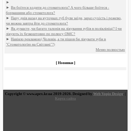
►
►
Ви боїтеся ходити до стоматолога? А чого більше боїтеся -
бормашини або стоматолога?
►
Пару днів назад на куточках губ були заїди, зараз сухість і рожево,
чи можна завтра йти до стоматолога?
►
Як думаєте, чи багато талонів на лікування зубів в поліклініці? І чи
лікують їх безкоштовно по полюсу ОМС?
►
Навіяло рекламою) Чоловік, а ти пішов би лікувати зуби в
"Стоматологію на Світлані"?)
Меню полностью
[ Новинки ]
Copyright © www.apex.kr.ua 2019-2026. Designed by
Web Vopio Design
. |
Карта сайта