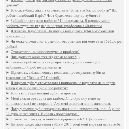
цінами?
►
Боюся, зубних лікарів стоматологів! Болять зуби, що робити? Що
робити, глибокий Каріс? Чтот буде, коли піду до зубного?
►
Зубний протез, кого вибрати? Ціна однакова. В одному місці
роблять студенти під керівництвом професора з 40-річним
►
Я житель Підмосков'я. Чи можу я вилікувати зуби в московській
поліклініці?
►
Чи може стоматолог вірменин говорити що він мою тата і бабцю рот
робив?
►
Стоматолог - високооплачувана професія?
►
Чим дантист олічается від стоматолога?)))
►
Скільки приблизно коштує протез на один нижній зуб?
найдешевший щоб не шепелявити
►
Підкажіть, скільки коштує незнімне протезування зубів за
технологією "Все на 4"? Спасибі!
►
Я лікував зуби у стоматолога і попросив не видаляти мені нерви,
тепер у мене болять зуби, що робити?
►
Болі в горлі при носінні зубного протеза
►
Мені сказав ортодонт що глибокий прикус як у мене не
виправляється і це є нормою. Але мені здається він помиляється.
►
Чому у тварин зуби випадають постійно і виростають нові. А у нас
32 зуба на все життя. Випали - протезіруют ..
►
Стоматолог засунула миш'як в здоровий зуб !! Що робити?
►
Питання щодо лікування зубів у 2011 році мені вирвали нерв з зуба