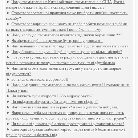
►
Чому стоматологія в Китаї обігнала стоматологію в США, Росії і
наздоганяє вже і в Ізраїлі в співвідношенні ціни і якості?
►
Стоматолог загальної практики може прибрати миш'як і поставити
пломбу?
►
Стоматолог вирішив, що нічого не треба робити поки що з зубами,
на яких є видимі потемніння емалі і поглиблення. чому
►
Чому чергу до стоматолога щулиться від звуків бормашини ???
►
Як лікувати зуб і що це може бути, прошу допомоги
►
Чим звичайний стоматолог відрізняється від стоматолога гігієніста
►
Чому болить вилікуваний зуб від пульпіту через кілька місяців?
►
потребую зубних протезах за рахунок соціальної допомоги, т. к. за
пенсію вставити не можу-не вистачає-соцзахист відфутболила
►
Чим мені стоматолог намазала губу, що у мене рот став ширше
відкриватися?
►
Боятися стоматолога соромно?))
►
Чому в медицині стоматологію звели в якийсь культ? І головне це не
тільки у нас.
►
Чи лікують зуби мудрості? Або відразу рвуть?
►
Чи шкідливо лікувати зуби за допомогою сідаціі?
►
Чого вже встигли накоїти за ранок? я вже у дантиста побував)
►
Якщо немає зуба-ми ставимо коронку, якщо немає ноги-ставлять
протез, якщо немає волосся-перуку, так що поганого в Сілік. грудей?))
►
Чи можна відновити зуби після протезування і установки моста?
►
Сьогодні лікувала глибокий карієс - зараз цей зуб болить сильно і
при надкусиваніі болить і від