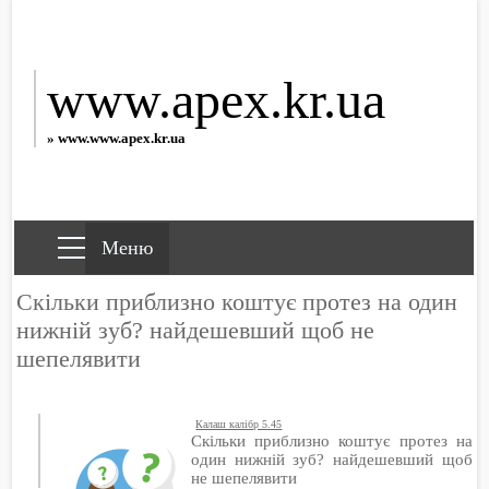
www.apex.kr.ua
» www.www.apex.kr.ua
Скільки приблизно коштує протез на один
нижній зуб? найдешевший щоб не
шепелявити
Калаш калібр 5.45
Скільки приблизно коштує протез на
один нижній зуб? найдешевший щоб
не шепелявити