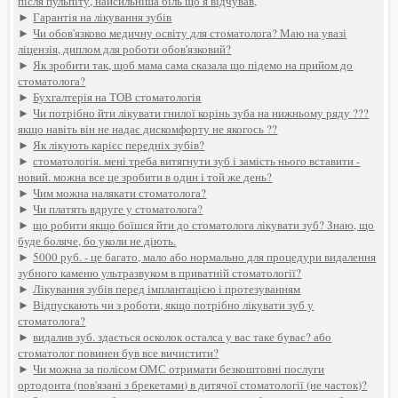
після пульпіту, найсильніша біль що я відчував,
►
Гарантія на лікування зубів
►
Чи обов'язково медичну освіту для стоматолога? Маю на увазі
ліцензія, диплом для роботи обов'язковий?
►
Як зробити так, щоб мама сама сказала що підемо на прийом до
стоматолога?
►
Бухгалтерія на ТОВ стоматологія
►
Чи потрібно йти лікувати гнилої корінь зуба на нижньому ряду ???
якщо навіть він не надає дискомфорту не якогось ??
►
Як лікують карієс передніх зубів?
►
стоматологія. мені треба витягнути зуб і замість нього вставити -
новий. можна все це зробити в один і той же день?
►
Чим можна налякати стоматолога?
►
Чи платять вдруге у стоматолога?
►
що робити якщо боїшся йти до стоматолога лікувати зуб? Знаю, що
буде боляче, бо уколи не діють.
►
5000 руб. - це багато, мало або нормально для процедури видалення
зубного каменю ультразвуком в приватній стоматології?
►
Лікування зубів перед імплантацією і протезуванням
►
Відпускають чи з роботи, якщо потрібно лікувати зуб у
стоматолога?
►
видалив зуб. здається осколок осталса у вас таке буває? або
стоматолог повинен був все вичистити?
►
Чи можна за полісом ОМС отримати безкоштовні послуги
ортодонта (пов'язані з брекетами) в дитячої стоматології (не часток)?