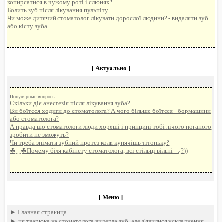
копирсатися в чужому роті і слюнях?
Болить зуб після лікування пульпіту
Чи може дитячий стоматолог лікувати дорослої людини? - видаляти зуб
або кісту зуба ..
[ Актуально ]
Популярные вопросы:
Скільки діє анестезія після лікування зуба?
Ви боїтеся ходити до стоматолога? А чого більше боїтеся - бормашини
або стоматолога?
А правда що стоматологи люди хороші і принципі тобі нічого поганого
зробити не зможуть?
Чи треба знімати зубний протез коли кунячішь тітоньку?
☘‿☘Почему біля кабінету стоматолога, всі стільці вільні _¿?))
[ Меню ]
►
Главная страница
►
ця тварюка на стоматолога видерла зуб, але з'явилися ускладнення.