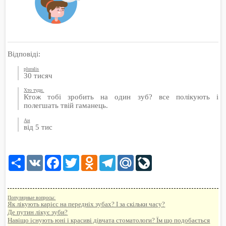
Відповіді:
pluralis
30 тисяч
Хто туди.
Ктож тобі зробить на один зуб? все полікують і
полегшать твій гаманець.
Ан
від 5 тис
Share
VK
Facebook
Twitter
Odnoklassniki
Telegram
Mail.Ru
LiveJournal
Популярные вопросы:
Як лікують карієс на передніх зубах? І за скільки часу?
Де путин лікує зуби?
Навіщо існують юні і красиві дівчата стоматологи? Їм що подобається