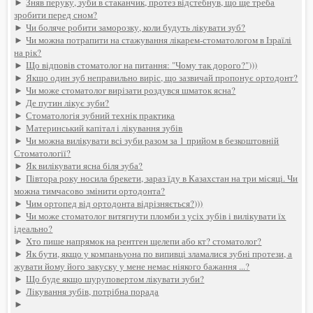
►
Зняв перуку, зуби в стаканчик, протез відстебнув, що ще треба
зробити перед сном?
►
Чи боляче робити заморозку, коли будуть лікувати зуб?
►
Чи можна потрапити на стажування лікарем-стоматологом в Ізраїлі
на рік?
►
Що відповів стоматолог на питання: "Чому так дорого?")))
►
Якщо один зуб неправильно виріс, що зазвичай пропонує ортодонт?
►
Чи може стоматолог вирізати роздувся шматок ясна?
►
Де путин лікує зуби?
►
Стоматологія зубний технік практика
►
Материнський капітал і лікування зубів
►
Чи можна вилікувати всі зуби разом за 1 прийом в безкоштовній
Стоматології?
►
Як вилікувати ясна біля зуба?
►
Півтора року носила брекети, зараз їду в Казахстан на три місяці. Чи
можна тимчасово змінити ортодонта?
►
Чим ортопед від ортодонта відрізняється?)))
►
Чи може стоматолог витягнути пломби з усіх зубів і вилікувати їх
ідеально?
►
Хто пише напрямок на рентген щелепи або кт? стоматолог?
►
Як бути, якщо у компаньyoна по випивці зламалися зубні протези, а
жувати йому його закуску у мене немає ніякого бажання ...?
►
Що буде якщо шуруповертом лікувати зуби?
►
Лікування зубів, потрібна порада
►