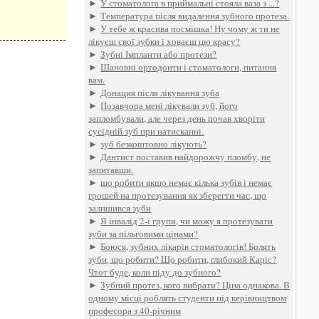
►
У стоматолога в приймальні стояла ваза з ...?
►
Температура після видалення зубного протеза.
►
У тебе ж красива посмішка! Ну чому ж ти не
лікуєш свої зубки і ховаєш цю красу?
►
Зубні Імпланти або протези?
►
Шановні ортодонти і стоматологи, питання
вам.
►
Донация після лікування зуба
►
Позавчора мені лікували зуб, його
запломбували, але через день почав хворіти
сусідній зуб при натисканні.
►
зуб безкоштовно лікують?
►
Дантист поставив найдорожчу пломбу, не
запитавши.
►
що робити якщо немає кілька зубів і немає
грошей на протезування як зберегти час, що
залишився зуби
►
Я інвалід 2-ї групи, чи можу я протезувати
зуби за пільговими цінами?
►
Боюся, зубних лікарів стоматологів! Болять
зуби, що робити? Що робити, глибокий Каріс?
Чтот буде, коли піду до зубного?
►
Зубний протез, кого вибрати? Ціна однакова. В
одному місці роблять студенти під керівництвом
професора з 40-річним