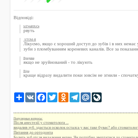
Відповіді:
IcEWaRRiOr
рвуть
STOM-Я
Лікуємо, якщо є хороший доступ до зубів і в них немає 
зуби з пломбуванням кореневих каналів. Все за показан
Вредина
якщо не зруйнований - то лікують
Віра
краще відразу видалити поки зовсім не згнили - спочатк
Share
VK
Facebook
Twitter
Odnoklassniki
Telegram
Mail.Ru
LiveJournal
Популярные вопросы:
Після анестезії у стоматолога ...
видалив зуб. здається осколок осталса у вас таке буває? або стоматоло
Питання до ортодонта
Болить зуб після видалення нерва. Чи потрібно звертатися до стоматол