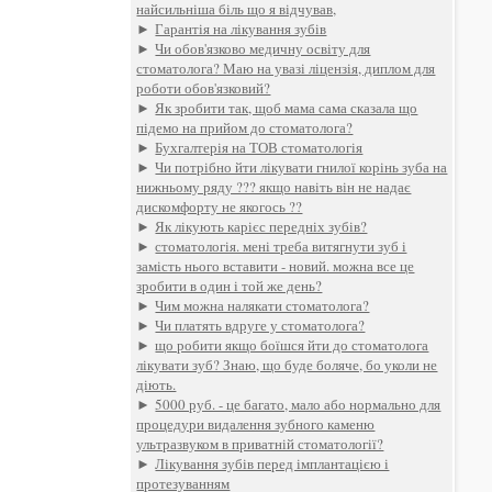
найсильніша біль що я відчував,
►
Гарантія на лікування зубів
►
Чи обов'язково медичну освіту для
стоматолога? Маю на увазі ліцензія, диплом для
роботи обов'язковий?
►
Як зробити так, щоб мама сама сказала що
підемо на прийом до стоматолога?
►
Бухгалтерія на ТОВ стоматологія
►
Чи потрібно йти лікувати гнилої корінь зуба на
нижньому ряду ??? якщо навіть він не надає
дискомфорту не якогось ??
►
Як лікують карієс передніх зубів?
►
стоматологія. мені треба витягнути зуб і
замість нього вставити - новий. можна все це
зробити в один і той же день?
►
Чим можна налякати стоматолога?
►
Чи платять вдруге у стоматолога?
►
що робити якщо боїшся йти до стоматолога
лікувати зуб? Знаю, що буде боляче, бо уколи не
діють.
►
5000 руб. - це багато, мало або нормально для
процедури видалення зубного каменю
ультразвуком в приватній стоматології?
►
Лікування зубів перед імплантацією і
протезуванням