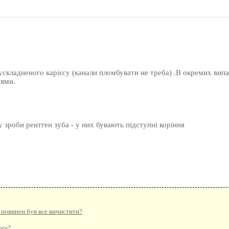
ускладненого карієсу (канали пломбувати не треба) .В окремих випа
нями.
у зроби рентген зуба - у них бувають підступні коріння
г повинен був все вичистити?
ога?