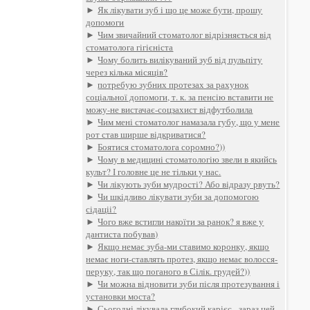
►
Як лікувати зуб і що це може бути, прошу
допомоги
►
Чим звичайний стоматолог відрізняється від
стоматолога гігієніста
►
Чому болить вилікуваний зуб від пульпіту
через кілька місяців?
►
потребую зубних протезах за рахунок
соціальної допомоги, т. к. за пенсію вставити не
можу-не вистачає-соцзахист відфутболила
►
Чим мені стоматолог намазала губу, що у мене
рот став ширше відкриватися?
►
Боятися стоматолога соромно?))
►
Чому в медицині стоматологію звели в якийсь
культ? І головне це не тільки у нас.
►
Чи лікують зуби мудрості? Або відразу рвуть?
►
Чи шкідливо лікувати зуби за допомогою
сідаціі?
►
Чого вже встигли накоїти за ранок? я вже у
дантиста побував)
►
Якщо немає зуба-ми ставимо коронку, якщо
немає ноги-ставлять протез, якщо немає волосся-
перуку, так що поганого в Сілік. грудей?))
►
Чи можна відновити зуби після протезування і
установки моста?
►
Сьогодні лікувала глибокий карієс - зараз цей