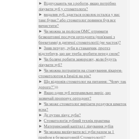
►
Відпускають чи з роботи, якщо потрібно
лікувати зуб у стоматолога?
►
видалив зуб. здається осколок осталса у вас
таке буває? або стоматолог повинен був все
вичистити?
►
Чи можна за полісом ОМС отримати
безкоштовні послуги ортодонта (пов'язані з
брекетами) в дитячої стоматології (не часток)?
►
Зняв перуку, зуби в стаканчик, протез
відстебнув, що ще треба зробити перед сном?
►
Чи боляче робити заморозку, коли будуть
лікувати зуб?
►
Чи можна потрапити на стажування лікарем-
стоматологом в Ізраїлі на рік?
►
Що відповів стоматолог на питання: "Чому так
дорого?")))
►
Якщо один зуб неправильно виріс, що
зазвичай пропонує ортодонт?
►
Чи може стоматолог вирізати роздувся шматок
ясна?
►
Де путин лікує зуби?
►
Стоматологія зубний технік практика
►
Материнський капітал і лікування зубів
►
Чи можна вилікувати всі зуби разом за 1
прийом в безкоштовній Стоматології?