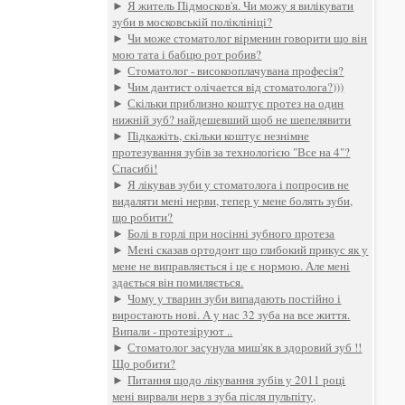
►
Я житель Підмосков'я. Чи можу я вилікувати
зуби в московській поліклініці?
►
Чи може стоматолог вірменин говорити що він
мою тата і бабцю рот робив?
►
Стоматолог - високооплачувана професія?
►
Чим дантист олічается від стоматолога?)))
►
Скільки приблизно коштує протез на один
нижній зуб? найдешевший щоб не шепелявити
►
Підкажіть, скільки коштує незнімне
протезування зубів за технологією "Все на 4"?
Спасибі!
►
Я лікував зуби у стоматолога і попросив не
видаляти мені нерви, тепер у мене болять зуби,
що робити?
►
Болі в горлі при носінні зубного протеза
►
Мені сказав ортодонт що глибокий прикус як у
мене не виправляється і це є нормою. Але мені
здається він помиляється.
►
Чому у тварин зуби випадають постійно і
виростають нові. А у нас 32 зуба на все життя.
Випали - протезіруют ..
►
Стоматолог засунула миш'як в здоровий зуб !!
Що робити?
►
Питання щодо лікування зубів у 2011 році
мені вирвали нерв з зуба після пульпіту,