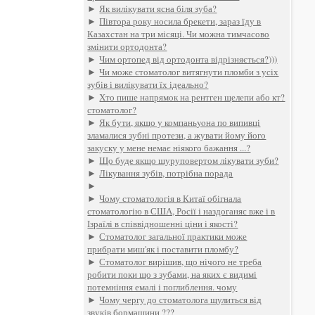
►
Як вилікувати ясна біля зуба?
►
Півтора року носила брекети, зараз їду в
Казахстан на три місяці. Чи можна тимчасово
змінити ортодонта?
►
Чим ортопед від ортодонта відрізняється?)))
►
Чи може стоматолог витягнути пломби з усіх
зубів і вилікувати їх ідеально?
►
Хто пише напрямок на рентген щелепи або кт?
стоматолог?
►
Як бути, якщо у компаньyoна по випивці
зламалися зубні протези, а жувати йому його
закуску у мене немає ніякого бажання ...?
►
Що буде якщо шуруповертом лікувати зуби?
►
Лікування зубів, потрібна порада
►
►
Чому стоматологія в Китаї обігнала
стоматологію в США, Росії і наздоганяє вже і в
Ізраїлі в співвідношенні ціни і якості?
►
Стоматолог загальної практики може
прибрати миш'як і поставити пломбу?
►
Стоматолог вирішив, що нічого не треба
робити поки що з зубами, на яких є видимі
потемніння емалі і поглиблення. чому
►
Чому чергу до стоматолога щулиться від
звуків бормашини ???