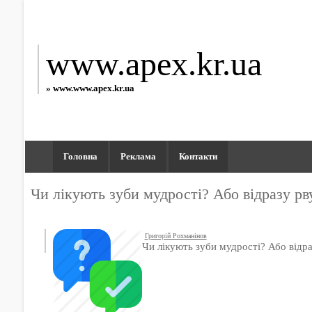
www.apex.kr.ua
» www.www.apex.kr.ua
Головна
Реклама
Контакти
Чи лікують зуби мудрості? Або відразу рв
Григорій Рохманінов
Чи лікують зуби мудрості? Або відра