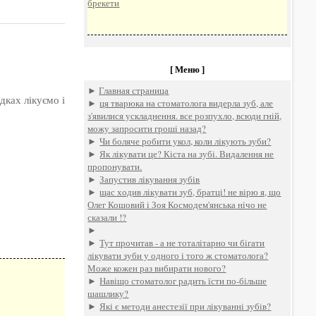
брекети
[ Меню ]
►
Главная страница
дках лікуємо і
►
ця тварюка на стоматолога видерла зуб, але
з'явилися ускладнення. все розпухло, всюди гній,
можу запросити гроші назад?
►
Чи боляче робити укол, коли лікують зуби?
►
Як лікувати це? Кіста на зубі. Видалення не
пропонувати.
►
Запустив лікування зубів
►
щас ходив лікувати зуб, братці! не вірю я, що
Олег Кошовий і Зоя Космодем'янська нічо не
сказали !?
►
►
Тут прочитав - а не тоталітарно чи бігати
лікувати зуби у одного і того ж стоматолога?
Може кожен раз вибирати нового?
►
Навіщо стоматолог радить їсти по-більше
шашлику?
►
Які є методи анестезії при лікуванні зубів?