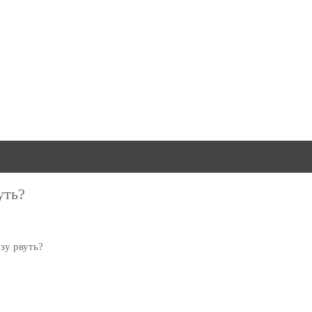
уть?
зу рвуть?