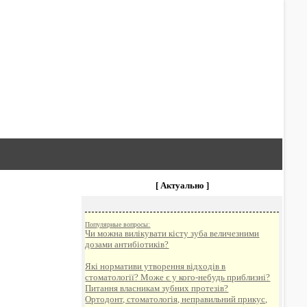
[ Актуально ]
Популярные вопросы:
Чи можна вилікувати кісту зуба величезними
дозами антибіотиків?
Які нормативи утворення відходів в
стоматології? Може є у кого-небудь приблизні?
Питання власникам зубних протезів?
Ортодонт, стоматологія, неправильний прикус,