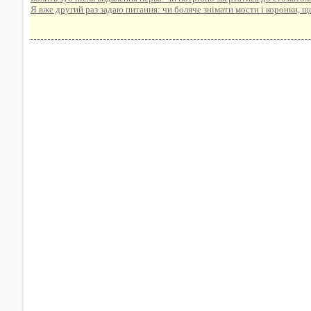
Я вже другий раз задаю питання: чи боляче знімати мости і коронки, що