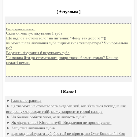
[ Актуально ]
Популярные вопросы:
Скільки коштує лікування 1 зуба
Що відповів стоматолог на питання: "Чому так дорого?")))
чи може після лікування зуба підніматися температура? Чи нормально
це?
Вартість лікування 6 верхнього зуба
Чи можна йти до стоматолога, якщо трохи болить горло? Кашлю,
нежиті немає.
[ Меню ]
►
Главная страница
►
ця тварюка на стоматолога видерла зуб, але з'явилися ускладнення.
все розпухло, всюди гній, можу запросити гроші назад?
►
Чи боляче робити укол, коли лікують зуби?
►
Як лікувати це? Кіста на зубі. Видалення не пропонувати.
►
Запустив лікування зубів
►
щас ходив лікувати зуб, братці! не вірю я, що Олег Кошовий і Зоя