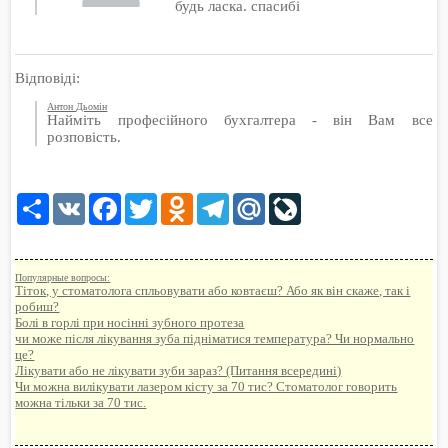
будь ласка. спасибі
Відповіді:
Антон Дьомін
Найміть професійного бухгалтера - він Вам все
розповість.
Share
VK
Facebook
Twitter
Odnoklassniki
Telegram
Mail.Ru
LiveJournal
Популярные вопросы:
Тіток, у стоматолога спльовувати або ковтаєш? Або як він скаже, так і
робиш?
Болі в горлі при носінні зубного протеза
чи може після лікування зуба підніматися температура? Чи нормально
це?
Лікувати або не лікувати зуби зараз? (Питання всередині)
Чи можна вилікувати лазером кісту за 70 тис? Стоматолог говорить
можна тільки за 70 тис.