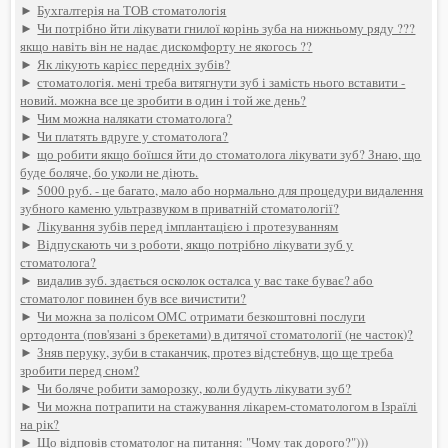
►
Бухгалтерія на ТОВ стоматологія
►
Чи потрібно йти лікувати гнилої корінь зуба на нижньому ряду ???
якщо навіть він не надає дискомфорту не якогось ??
►
Як лікують карієс передніх зубів?
►
стоматологія. мені треба витягнути зуб і замість нього вставити -
новий. можна все це зробити в один і той же день?
►
Чим можна налякати стоматолога?
►
Чи платять вдруге у стоматолога?
►
що робити якщо боїшся йти до стоматолога лікувати зуб? Знаю, що
буде боляче, бо уколи не діють.
►
5000 руб. - це багато, мало або нормально для процедури видалення
зубного каменю ультразвуком в приватній стоматології?
►
Лікування зубів перед імплантацією і протезуванням
►
Відпускають чи з роботи, якщо потрібно лікувати зуб у
стоматолога?
►
видалив зуб. здається осколок осталса у вас таке буває? або
стоматолог повинен був все вичистити?
►
Чи можна за полісом ОМС отримати безкоштовні послуги
ортодонта (пов'язані з брекетами) в дитячої стоматології (не часток)?
►
Зняв перуку, зуби в стаканчик, протез відстебнув, що ще треба
зробити перед сном?
►
Чи боляче робити заморозку, коли будуть лікувати зуб?
►
Чи можна потрапити на стажування лікарем-стоматологом в Ізраїлі
на рік?
►
Що відповів стоматолог на питання: "Чому так дорого?")))