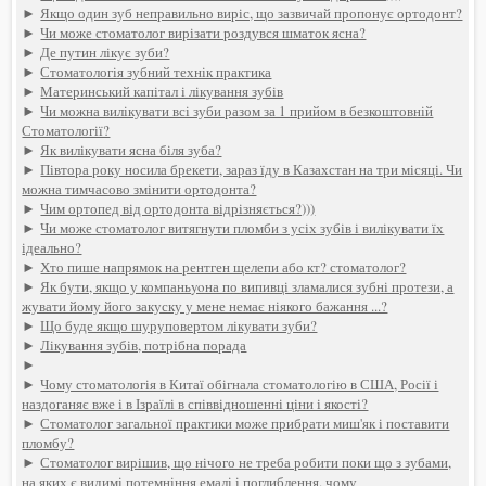
►
Якщо один зуб неправильно виріс, що зазвичай пропонує ортодонт?
►
Чи може стоматолог вирізати роздувся шматок ясна?
►
Де путин лікує зуби?
►
Стоматологія зубний технік практика
►
Материнський капітал і лікування зубів
►
Чи можна вилікувати всі зуби разом за 1 прийом в безкоштовній
Стоматології?
►
Як вилікувати ясна біля зуба?
►
Півтора року носила брекети, зараз їду в Казахстан на три місяці. Чи
можна тимчасово змінити ортодонта?
►
Чим ортопед від ортодонта відрізняється?)))
►
Чи може стоматолог витягнути пломби з усіх зубів і вилікувати їх
ідеально?
►
Хто пише напрямок на рентген щелепи або кт? стоматолог?
►
Як бути, якщо у компаньyoна по випивці зламалися зубні протези, а
жувати йому його закуску у мене немає ніякого бажання ...?
►
Що буде якщо шуруповертом лікувати зуби?
►
Лікування зубів, потрібна порада
►
►
Чому стоматологія в Китаї обігнала стоматологію в США, Росії і
наздоганяє вже і в Ізраїлі в співвідношенні ціни і якості?
►
Стоматолог загальної практики може прибрати миш'як і поставити
пломбу?
►
Стоматолог вирішив, що нічого не треба робити поки що з зубами,
на яких є видимі потемніння емалі і поглиблення. чому