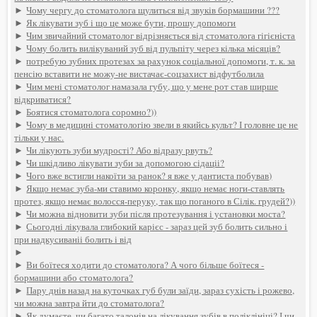
►
Чому чергу до стоматолога щулиться від звуків бормашини ???
►
Як лікувати зуб і що це може бути, прошу допомоги
►
Чим звичайний стоматолог відрізняється від стоматолога гігієніста
►
Чому болить вилікуваний зуб від пульпіту через кілька місяців?
►
потребую зубних протезах за рахунок соціальної допомоги, т. к. за
пенсію вставити не можу-не вистачає-соцзахист відфутболила
►
Чим мені стоматолог намазала губу, що у мене рот став ширше
відкриватися?
►
Боятися стоматолога соромно?))
►
Чому в медицині стоматологію звели в якийсь культ? І головне це не
тільки у нас.
►
Чи лікують зуби мудрості? Або відразу рвуть?
►
Чи шкідливо лікувати зуби за допомогою сідаціі?
►
Чого вже встигли накоїти за ранок? я вже у дантиста побував)
►
Якщо немає зуба-ми ставимо коронку, якщо немає ноги-ставлять
протез, якщо немає волосся-перуку, так що поганого в Сілік. грудей?))
►
Чи можна відновити зуби після протезування і установки моста?
►
Сьогодні лікувала глибокий карієс - зараз цей зуб болить сильно і
при надкусиваніі болить і від
►
►
Ви боїтеся ходити до стоматолога? А чого більше боїтеся -
бормашини або стоматолога?
►
Пару днів назад на куточках губ були заїди, зараз сухість і рожево,
чи можна завтра йти до стоматолога?
►
Як думаєте, чи багато талонів на лікування зубів в поліклініці? І чи