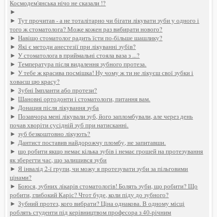
Космодем'янська нічо не сказали !?
►
►
Тут прочитав - а не тоталітарно чи бігати лікувати зуби у одного і
того ж стоматолога? Може кожен раз вибирати нового?
►
Навіщо стоматолог радить їсти по-більше шашлику?
►
Які є методи анестезії при лікуванні зубів?
►
У стоматолога в приймальні стояла ваза з ...?
►
Температура після видалення зубного протеза.
►
У тебе ж красива посмішка! Ну чому ж ти не лікуєш свої зубки і
ховаєш цю красу?
►
Зубні Імпланти або протези?
►
Шановні ортодонти і стоматологи, питання вам.
►
Донация після лікування зуба
►
Позавчора мені лікували зуб, його запломбували, але через день
почав хворіти сусідній зуб при натисканні.
►
зуб безкоштовно лікують?
►
Дантист поставив найдорожчу пломбу, не запитавши.
►
що робити якщо немає кілька зубів і немає грошей на протезування
як зберегти час, що залишився зуби
►
Я інвалід 2-ї групи, чи можу я протезувати зуби за пільговими
цінами?
►
Боюся, зубних лікарів стоматологів! Болять зуби, що робити? Що
робити, глибокий Каріс? Чтот буде, коли піду до зубного?
►
Зубний протез, кого вибрати? Ціна однакова. В одному місці
роблять студенти під керівництвом професора з 40-річним