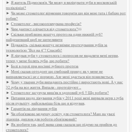
►
Я житель Підмосков'я. Чи можу я вилікувати зуби в московській
поліклініці?
►
Чи може стоматолог вірменин говорити що він мою тата і бабцю рот
робив?
►
Стоматолог - високооплачувана професія?
►
Чим дантист олічается від стоматолога?)))
►
Скільки приблизно коштує протез на один нижній зуб?
найдешевший щоб не шепелявити
►
Підкажіть, скільки коштує незнімне протезування зубів за
технологією "Все на 4"? Спасибі!
►
Я лікував зуби у стоматолога і попросив не видаляти мені нерви,
тепер у мене болять зуби, що робити?
►
Болі в горлі при носінні зубного протеза
►
Мені сказав ортодонт що глибокий прикус як у мене не
виправляється і це є нормою. Але мені здається він помиляється.
►
Чому у тварин зуби випадають постійно і виростають нові. А у нас
32 зуба на все життя. Випали - протезіруют ..
►
Стоматолог засунула миш'як в здоровий зуб !! Що робити?
►
Питання щодо лікування зубів у 2011 році мені вирвали нерв з зуба
після пульпіту, найсильніша біль що я відчував,
►
Гарантія на лікування зубів
►
Чи обов'язково медичну освіту для стоматолога? Маю на увазі
ліцензія, диплом для роботи обов'язковий?
►
Як зробити так, щоб мама сама сказала що підемо на прийом до
стоматолога?