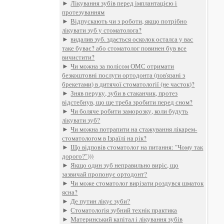
►
Лікування зубів перед імплантацією і
протезуванням
►
Відпускають чи з роботи, якщо потрібно
лікувати зуб у стоматолога?
►
видалив зуб. здається осколок осталса у вас
таке буває? або стоматолог повинен був все
вичистити?
►
Чи можна за полісом ОМС отримати
безкоштовні послуги ортодонта (пов'язані з
брекетами) в дитячої стоматології (не часток)?
►
Зняв перуку, зуби в стаканчик, протез
відстебнув, що ще треба зробити перед сном?
►
Чи боляче робити заморозку, коли будуть
лікувати зуб?
►
Чи можна потрапити на стажування лікарем-
стоматологом в Ізраїлі на рік?
►
Що відповів стоматолог на питання: "Чому так
дорого?")))
►
Якщо один зуб неправильно виріс, що
зазвичай пропонує ортодонт?
►
Чи може стоматолог вирізати роздувся шматок
ясна?
►
Де путин лікує зуби?
►
Стоматологія зубний технік практика
►
Материнський капітал і лікування зубів