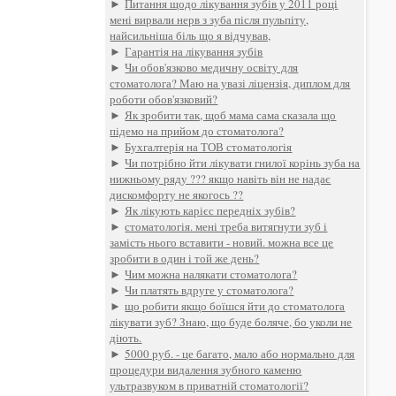
►
Питання щодо лікування зубів у 2011 році
мені вирвали нерв з зуба після пульпіту,
найсильніша біль що я відчував,
►
Гарантія на лікування зубів
►
Чи обов'язково медичну освіту для
стоматолога? Маю на увазі ліцензія, диплом для
роботи обов'язковий?
►
Як зробити так, щоб мама сама сказала що
підемо на прийом до стоматолога?
►
Бухгалтерія на ТОВ стоматологія
►
Чи потрібно йти лікувати гнилої корінь зуба на
нижньому ряду ??? якщо навіть він не надає
дискомфорту не якогось ??
►
Як лікують карієс передніх зубів?
►
стоматологія. мені треба витягнути зуб і
замість нього вставити - новий. можна все це
зробити в один і той же день?
►
Чим можна налякати стоматолога?
►
Чи платять вдруге у стоматолога?
►
що робити якщо боїшся йти до стоматолога
лікувати зуб? Знаю, що буде боляче, бо уколи не
діють.
►
5000 руб. - це багато, мало або нормально для
процедури видалення зубного каменю
ультразвуком в приватній стоматології?