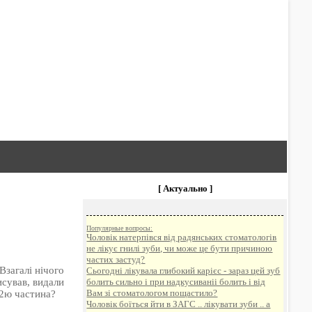
[ Актуально ]
Популярные вопросы:
Чоловік натерпівся від радянських стоматологів
не лікує гнилі зуби, чи може це бути причиною
частих застуд?
Взагалі нічого
Сьогодні лікувала глибокий карієс - зараз цей зуб
исував, видали
болить сильно і при надкусиваніі болить і від
Вам зі стоматологом пощастило?
 2ю частина?
Чоловік боїться йти в ЗАГС .. лікувати зуби .. а