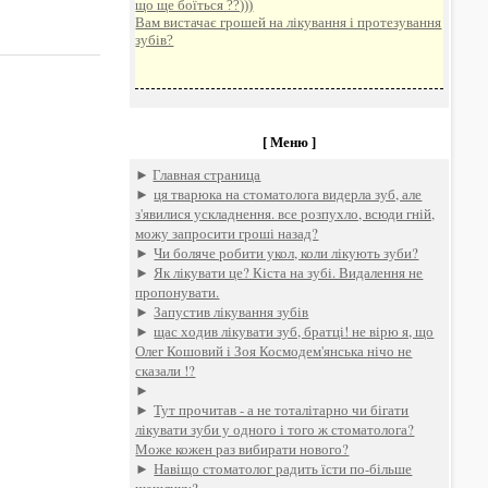
що ще боїться ??)))
Вам вистачає грошей на лікування і протезування
зубів?
[ Меню ]
►
Главная страница
►
ця тварюка на стоматолога видерла зуб, але
з'явилися ускладнення. все розпухло, всюди гній,
можу запросити гроші назад?
►
Чи боляче робити укол, коли лікують зуби?
►
Як лікувати це? Кіста на зубі. Видалення не
пропонувати.
►
Запустив лікування зубів
►
щас ходив лікувати зуб, братці! не вірю я, що
Олег Кошовий і Зоя Космодем'янська нічо не
сказали !?
►
►
Тут прочитав - а не тоталітарно чи бігати
лікувати зуби у одного і того ж стоматолога?
Може кожен раз вибирати нового?
►
Навіщо стоматолог радить їсти по-більше