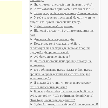
шашлику?
►
Які є методи анестезії при лікуванні зубів?
►
У стоматолога в приймальні стояла ваза з ...?
►
Температура після видалення зубного протеза.
►
У тебе ж красива посмішка! Ну чому ж ти не
лікуєш свої зубки і ховаєш цю красу?
►
Зубні Імпланти або протези?
►
Шановні ортодонти і стоматологи, питання
вам.
►
Донация після лікування зуба
►
Позавчора мені лікували зуб, його
запломбували, але через день почав хворіти
сусідній зуб при натисканні.
►
зуб безкоштовно лікують?
►
Дантист поставив найдорожчу пломбу, не
запитавши.
►
що робити якщо немає кілька зубів і немає
грошей на протезування як зберегти час, що
залишився зуби
►
Я інвалід 2-ї групи, чи можу я протезувати
зуби за пільговими цінами?
►
Боюся, зубних лікарів стоматологів! Болять
зуби, що робити? Що робити, глибокий Каріс?
Чтот буде, коли піду до зубного?
►
Зубний протез, кого вибрати? Ціна однакова. В