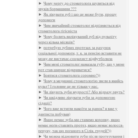
►
Чому чергу до стоматолога щулиться від
звуків бормашини ???
►
Як лікувати зуб і що це може бути, прошу
допомоги
►
Чим звичайний стоматолог відрізняється від
стоматолога гігієніста
►
Чому болить вилікуваний зуб від пульпіту
через кілька місяців?
►
потребую зубних протезах за рахунок
соціальної допомоги, т. к. за пенсію вставити не
можу-не вистачає-соцзахист відфутболила
►
Чим мені стоматолог намазала губу, що у мене
рот став ширше відкриватися?
►
Боятися стоматолога соромно?))
►
Чому в медицині стоматологію звели в якийсь
культ? І головне це не тільки у нас.
►
Чи лікують зуби мудрості? Або відразу рвуть?
►
Чи шкідливо лікувати зуби за допомогою
сідаціі?
►
Чого вже встигли накоїти за ранок? я вже у
дантиста побував)
►
Якщо немає зуба-ми ставимо коронку, якщо
немає ноги-ставлять протез, якщо немає волосся-
перуку, так що поганого в Сілік. грудей?))
►
Чи можна відновити зуби після протезування і