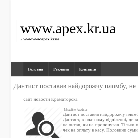
www.apex.kr.ua
» www.www.apex.kr.ua
Головна
Реклама
Контакти
Дантист поставив найдорожчу пломбу, не
сайт новости Краматорска
Михайло Асафьєв
Дантист поставив найдорожчу пломб
Дантист, в платному відділенні, дер
не питав, чи не пропонував. Тільки п
чек на оплату в касу. Половини суми