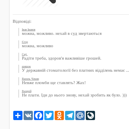
Відповіді:
Іван Іванов
можна, можливо. нехай в суд звертаються
Єгор
можна, можливо
Cerj.
Радіти треба, здоров'я важливіше грошей.
шишок
У державній стоматології без платних відділень немає ..
Василь Чекин
Невже пломби ще ставлять? Жах!
Валерій
Не плати. Іди до нього знову, нехай зробить як було. )))
Share
VK
Facebook
Twitter
Odnoklassniki
Telegram
Mail.Ru
LiveJournal