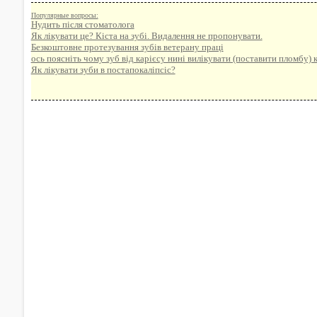
Популярные вопросы:
Нудить після стоматолога
Як лікувати це? Кіста на зубі. Видалення не пропонувати.
Безкоштовне протезування зубів ветерану праці
ось поясніть чому зуб від карієсу нині вилікувати (поставити пломбу) 
Як лікувати зуби в постапокаліпсіс?