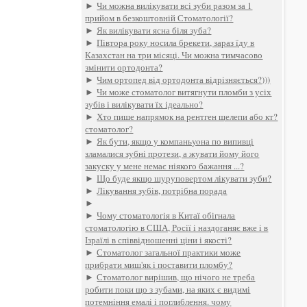
►
Чи можна вилікувати всі зуби разом за 1
прийом в безкоштовній Стоматології?
►
Як вилікувати ясна біля зуба?
►
Півтора року носила брекети, зараз їду в
Казахстан на три місяці. Чи можна тимчасово
змінити ортодонта?
►
Чим ортопед від ортодонта відрізняється?)))
►
Чи може стоматолог витягнути пломби з усіх
зубів і вилікувати їх ідеально?
►
Хто пише напрямок на рентген щелепи або кт?
стоматолог?
►
Як бути, якщо у компаньyoна по випивці
зламалися зубні протези, а жувати йому його
закуску у мене немає ніякого бажання ...?
►
Що буде якщо шуруповертом лікувати зуби?
►
Лікування зубів, потрібна порада
►
►
Чому стоматологія в Китаї обігнала
стоматологію в США, Росії і наздоганяє вже і в
Ізраїлі в співвідношенні ціни і якості?
►
Стоматолог загальної практики може
прибрати миш'як і поставити пломбу?
►
Стоматолог вирішив, що нічого не треба
робити поки що з зубами, на яких є видимі
потемніння емалі і поглиблення. чому