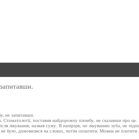
 запитавши.
у, не запитавши.
ж. Стоматології, поставив найдорожчу пломбу, не сказавши про це. 
ісля лікування, назвав суму. Я папірців, по лікуванню зуба, не підп
 не було, домовилися на словах, потім оплатити. Можна не платити