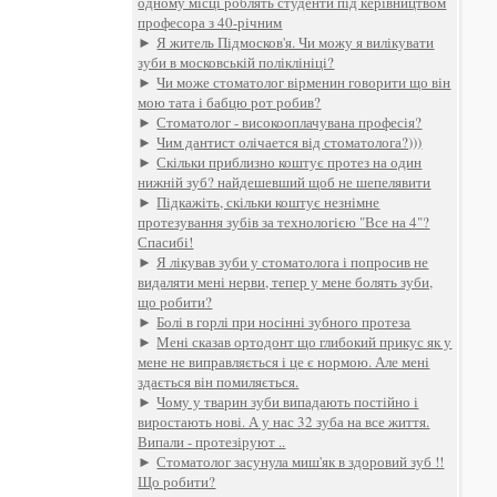
одному місці роблять студенти під керівництвом
професора з 40-річним
►
Я житель Підмосков'я. Чи можу я вилікувати
зуби в московській поліклініці?
►
Чи може стоматолог вірменин говорити що він
мою тата і бабцю рот робив?
►
Стоматолог - високооплачувана професія?
►
Чим дантист олічается від стоматолога?)))
►
Скільки приблизно коштує протез на один
нижній зуб? найдешевший щоб не шепелявити
►
Підкажіть, скільки коштує незнімне
протезування зубів за технологією "Все на 4"?
Спасибі!
►
Я лікував зуби у стоматолога і попросив не
видаляти мені нерви, тепер у мене болять зуби,
що робити?
►
Болі в горлі при носінні зубного протеза
►
Мені сказав ортодонт що глибокий прикус як у
мене не виправляється і це є нормою. Але мені
здається він помиляється.
►
Чому у тварин зуби випадають постійно і
виростають нові. А у нас 32 зуба на все життя.
Випали - протезіруют ..
►
Стоматолог засунула миш'як в здоровий зуб !!
Що робити?