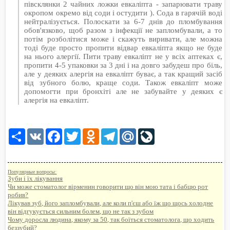
півсклянки 2 чайних ложки евкаліпта - запарювати траву
окропом окремо від соди і остудити ). Сода в гарячій воді
нейтралізується. Полоскати за 6-7 днів до пломбування
обов'язково, щоб разом з інфекції не запломбували, а то
потім розболітися може і скажуть виривати, але можна
тоді буде просто пропити відвар евкаліпта якщо не буде
на нього алергії. Пити траву евкаліпт не у всіх аптеках є,
пропити 4-5 упаковки за 3 дні і на довго забудеш про біль,
але у деяких алергія на евкаліпт буває, а так кращий засіб
від зубного болю, краще соди. Також евкаліпт може
допомогти при бронхіті але не забувайте у деяких є
алергія на евкаліпт.
Share
VK
Facebook
Twitter
Odnoklassniki
Telegram
Mail.Ru
LiveJournal
Популярные вопросы:
Зуби і їх лікування
Чи може стоматолог вірменин говорити що він мою тата і бабцю рот
робив?
Лікував зуб, його запломбували, але коли п'єш або їж що щось холодне
він відгукується сильним болем, що не так з зубом
Чому доросла людина, якому за 50, так боїться стоматолога, що ходить
беззубий?