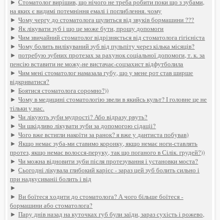
►
Стоматолог вирішив, що нічого не треба робити поки що з зубами,
на яких є видимі потемніння емалі і поглиблення. чому
►
Чому чергу до стоматолога щулиться від звуків бормашини ???
►
Як лікувати зуб і що це може бути, прошу допомоги
►
Чим звичайний стоматолог відрізняється від стоматолога гігієніста
►
Чому болить вилікуваний зуб від пульпіту через кілька місяців?
►
потребую зубних протезах за рахунок соціальної допомоги, т. к. за
пенсію вставити не можу-не вистачає-соцзахист відфутболила
►
Чим мені стоматолог намазала губу, що у мене рот став ширше
відкриватися?
►
Боятися стоматолога соромно?))
►
Чому в медицині стоматологію звели в якийсь культ? І головне це не
тільки у нас.
►
Чи лікують зуби мудрості? Або відразу рвуть?
►
Чи шкідливо лікувати зуби за допомогою сідаціі?
►
Чого вже встигли накоїти за ранок? я вже у дантиста побував)
►
Якщо немає зуба-ми ставимо коронку, якщо немає ноги-ставлять
протез, якщо немає волосся-перуку, так що поганого в Сілік. грудей?))
►
Чи можна відновити зуби після протезування і установки моста?
►
Сьогодні лікувала глибокий карієс - зараз цей зуб болить сильно і
при надкусиваніі болить і від
►
►
Ви боїтеся ходити до стоматолога? А чого більше боїтеся -
бормашини або стоматолога?
►
Пару днів назад на куточках губ були заїди, зараз сухість і рожево,