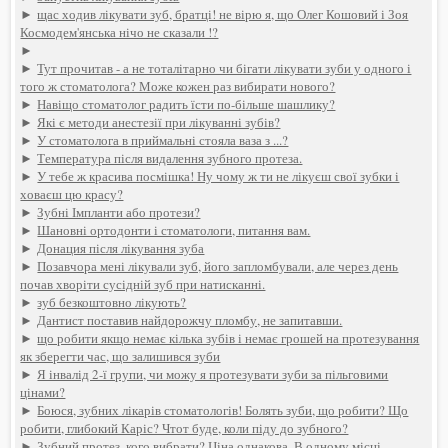
►
щас ходив лікувати зуб, братці! не вірю я, що Олег Кошовий і Зоя
Космодем'янська нічо не сказали !?
►
►
Тут прочитав - а не тоталітарно чи бігати лікувати зуби у одного і
того ж стоматолога? Може кожен раз вибирати нового?
►
Навіщо стоматолог радить їсти по-більше шашлику?
►
Які є методи анестезії при лікуванні зубів?
►
У стоматолога в приймальні стояла ваза з ...?
►
Температура після видалення зубного протеза.
►
У тебе ж красива посмішка! Ну чому ж ти не лікуєш свої зубки і
ховаєш цю красу?
►
Зубні Імпланти або протези?
►
Шановні ортодонти і стоматологи, питання вам.
►
Донация після лікування зуба
►
Позавчора мені лікували зуб, його запломбували, але через день
почав хворіти сусідній зуб при натисканні.
►
зуб безкоштовно лікують?
►
Дантист поставив найдорожчу пломбу, не запитавши.
►
що робити якщо немає кілька зубів і немає грошей на протезування
як зберегти час, що залишився зуби
►
Я інвалід 2-ї групи, чи можу я протезувати зуби за пільговими
цінами?
►
Боюся, зубних лікарів стоматологів! Болять зуби, що робити? Що
робити, глибокий Каріс? Чтот буде, коли піду до зубного?
►
Зубний протез, кого вибрати? Ціна однакова. В одному місці