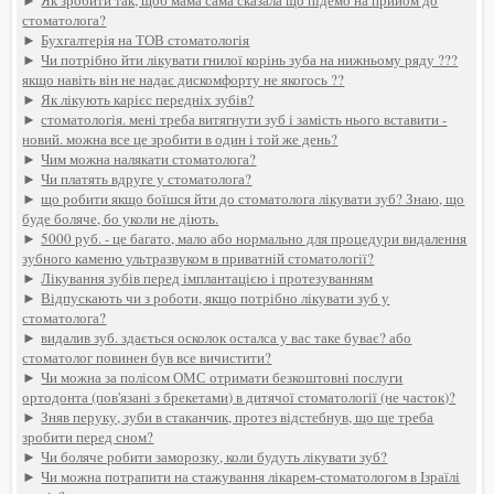
стоматолога?
►
Бухгалтерія на ТОВ стоматологія
►
Чи потрібно йти лікувати гнилої корінь зуба на нижньому ряду ???
якщо навіть він не надає дискомфорту не якогось ??
►
Як лікують карієс передніх зубів?
►
стоматологія. мені треба витягнути зуб і замість нього вставити -
новий. можна все це зробити в один і той же день?
►
Чим можна налякати стоматолога?
►
Чи платять вдруге у стоматолога?
►
що робити якщо боїшся йти до стоматолога лікувати зуб? Знаю, що
буде боляче, бо уколи не діють.
►
5000 руб. - це багато, мало або нормально для процедури видалення
зубного каменю ультразвуком в приватній стоматології?
►
Лікування зубів перед імплантацією і протезуванням
►
Відпускають чи з роботи, якщо потрібно лікувати зуб у
стоматолога?
►
видалив зуб. здається осколок осталса у вас таке буває? або
стоматолог повинен був все вичистити?
►
Чи можна за полісом ОМС отримати безкоштовні послуги
ортодонта (пов'язані з брекетами) в дитячої стоматології (не часток)?
►
Зняв перуку, зуби в стаканчик, протез відстебнув, що ще треба
зробити перед сном?
►
Чи боляче робити заморозку, коли будуть лікувати зуб?
►
Чи можна потрапити на стажування лікарем-стоматологом в Ізраїлі