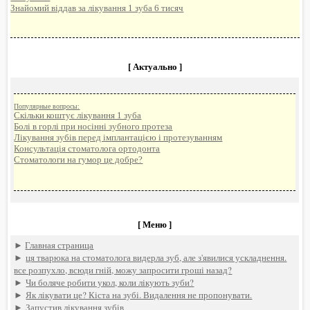
Знайомий віддав за лікування 1 зуба 6 тисяч
[ Актуально ]
Популярные вопросы:
Скільки коштує лікування 1 зуба
Болі в горлі при носінні зубного протеза
Лікування зубів перед імплантацією і протезуванням
Консультація стоматолога ортодонта
Стоматологи на гумор це добре?
[ Меню ]
►
Главная страница
►
ця тварюка на стоматолога видерла зуб, але з'явилися ускладнення.
все розпухло, всюди гній, можу запросити гроші назад?
►
Чи боляче робити укол, коли лікують зуби?
►
Як лікувати це? Кіста на зубі. Видалення не пропонувати.
►
Запустив лікування зубів