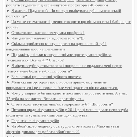
роблять студенти під керівництвом професора з 40-річним
►
Я житель Підмосков'я. Чи можу я вилікувати зуби в московській
поліклініці?
►
Чи може стоматолог вірменин говорити що він мою тата і бабцю рот
робив?
►
Стоматолог - високооплачувана професія?
►
Чим дантист олічается від стоматолога?)))
►
Скільки приблизно коштує протез на один нижній зуб?
найдешевший щоб не шепелявити
►
Підкажіть, скільки коштує незнімне протезування зубів за
технологією "Все на 4"? Спасибі!
►
Я лікував зуби у стоматолога і попросив не видаляти мені нерви,
тепер у мене болять зуби, що робити?
►
Болі в горлі при носінні зубного протеза
►
Мені сказав ортодонт що глибокий прикус як у мене не
виправляється і це є нормою. Але мені здається він помиляється.
►
Чому у тварин зуби випадають постійно і виростають нові. А у нас
32 зуба на все життя. Випали - протезіруют ..
►
Стоматолог засунула миш'як в здоровий зуб !! Що робити?
►
Питання щодо лікування зубів у 2011 році мені вирвали нерв з зуба
після пульпіту, найсильніша біль що я відчував,
►
Гарантія на лікування зубів
►
Чи обов'язково медичну освіту для стоматолога? Маю на увазі
ліцензія, диплом для роботи обов'язковий?
►
Як зробити так, щоб мама сама сказала що підемо на прийом до