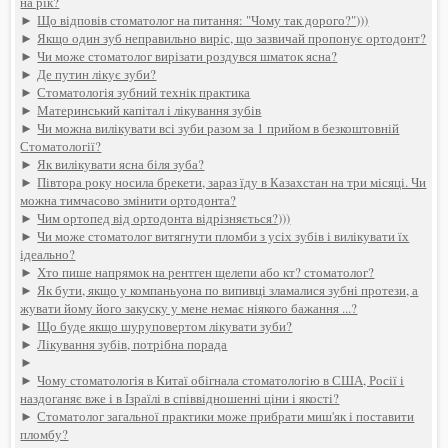
на рік?
►
Що відповів стоматолог на питання: "Чому так дорого?")))
►
Якщо один зуб неправильно виріс, що зазвичай пропонує ортодонт?
►
Чи може стоматолог вирізати роздувся шматок ясна?
►
Де путин лікує зуби?
►
Стоматологія зубний технік практика
►
Материнський капітал і лікування зубів
►
Чи можна вилікувати всі зуби разом за 1 прийом в безкоштовній
Стоматології?
►
Як вилікувати ясна біля зуба?
►
Півтора року носила брекети, зараз їду в Казахстан на три місяці. Чи
можна тимчасово змінити ортодонта?
►
Чим ортопед від ортодонта відрізняється?)))
►
Чи може стоматолог витягнути пломби з усіх зубів і вилікувати їх
ідеально?
►
Хто пише напрямок на рентген щелепи або кт? стоматолог?
►
Як бути, якщо у компаньyoна по випивці зламалися зубні протези, а
жувати йому його закуску у мене немає ніякого бажання ...?
►
Що буде якщо шуруповертом лікувати зуби?
►
Лікування зубів, потрібна порада
►
►
Чому стоматологія в Китаї обігнала стоматологію в США, Росії і
наздоганяє вже і в Ізраїлі в співвідношенні ціни і якості?
►
Стоматолог загальної практики може прибрати миш'як і поставити
пломбу?