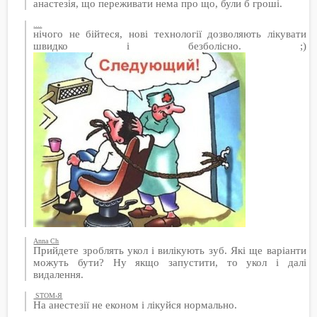
анастезія, що переживати нема про що, були б гроші.
....
нічого не бійтеся, нові технології дозволяють лікувати
швидко і безболісно. ;)
Anna Ch
Прийдете зроблять укол і вилікують зуб. Які ще варіанти
можуть бути? Ну якщо запустити, то укол і далі
видалення.
STOM-Я
На анестезії не економ і лікуйся нормально.