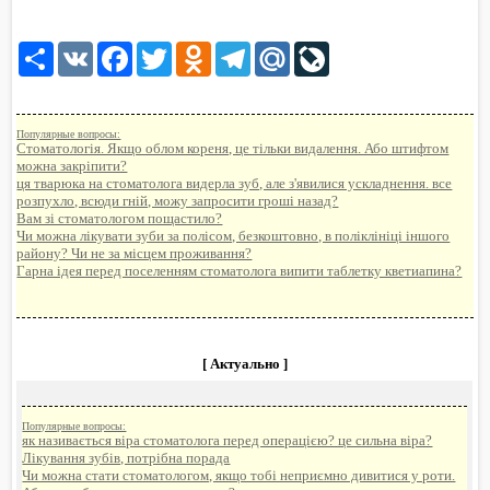
Share
VK
Facebook
Twitter
Odnoklassniki
Telegram
Mail.Ru
LiveJournal
Популярные вопросы:
Стоматологія. Якщо облом кореня, це тільки видалення. Або штифтом
можна закріпити?
ця тварюка на стоматолога видерла зуб, але з'явилися ускладнення. все
розпухло, всюди гній, можу запросити гроші назад?
Вам зі стоматологом пощастило?
Чи можна лікувати зуби за полісом, безкоштовно, в поліклініці іншого
району? Чи не за місцем проживання?
Гарна ідея перед поселенням стоматолога випити таблетку кветиапина?
[ Актуально ]
Популярные вопросы:
як називається віра стоматолога перед операцією? це сильна віра?
Лікування зубів, потрібна порада
Чи можна стати стоматологом, якщо тобі неприємно дивитися у роти.