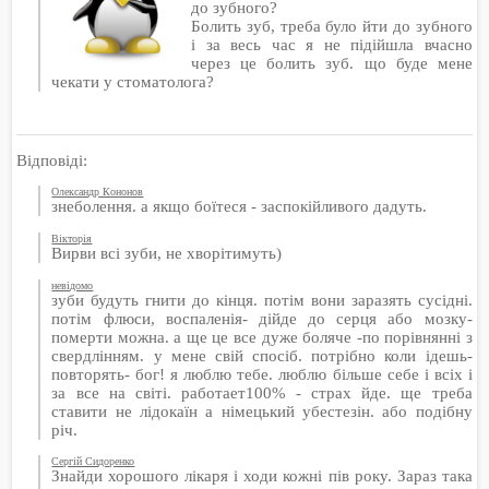
до зубного?
Болить зуб, треба було йти до зубного
і за весь час я не підійшла вчасно
через це болить зуб. що буде мене
чекати у стоматолога?
Відповіді:
Олександр Кононов
знеболення. а якщо боїтеся - заспокійливого дадуть.
Вікторія
Вирви всі зуби, не хворітимуть)
невідомо
зуби будуть гнити до кінця. потім вони заразять сусідні.
потім флюси, воспаленія- дійде до серця або мозку-
померти можна. а ще це все дуже боляче -по порівнянні з
свердлінням. у мене свій спосіб. потрібно коли ідешь-
повторять- бог! я люблю тебе. люблю більше себе і всіх і
за все на світі. работает100% - страх йде. ще треба
ставити не лідокаїн а німецький убестезін. або подібну
річ.
Сергій Сидоренко
Знайди хорошого лікаря і ходи кожні пів року. Зараз така