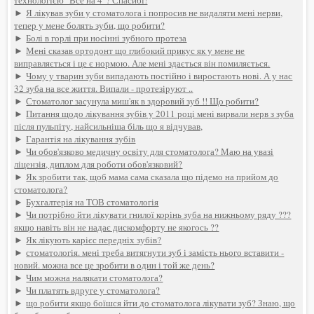
►
Я лікував зуби у стоматолога і попросив не видаляти мені нерви,
тепер у мене болять зуби, що робити?
►
Болі в горлі при носінні зубного протеза
►
Мені сказав ортодонт що глибокий прикус як у мене не
виправляється і це є нормою. Але мені здається він помиляється.
►
Чому у тварин зуби випадають постійно і виростають нові. А у нас
32 зуба на все життя. Випали - протезіруют ..
►
Стоматолог засунула миш'як в здоровий зуб !! Що робити?
►
Питання щодо лікування зубів у 2011 році мені вирвали нерв з зуба
після пульпіту, найсильніша біль що я відчував,
►
Гарантія на лікування зубів
►
Чи обов'язково медичну освіту для стоматолога? Маю на увазі
ліцензія, диплом для роботи обов'язковий?
►
Як зробити так, щоб мама сама сказала що підемо на прийом до
стоматолога?
►
Бухгалтерія на ТОВ стоматологія
►
Чи потрібно йти лікувати гнилої корінь зуба на нижньому ряду ???
якщо навіть він не надає дискомфорту не якогось ??
►
Як лікують карієс передніх зубів?
►
стоматологія. мені треба витягнути зуб і замість нього вставити -
новий. можна все це зробити в один і той же день?
►
Чим можна налякати стоматолога?
►
Чи платять вдруге у стоматолога?
►
що робити якщо боїшся йти до стоматолога лікувати зуб? Знаю, що