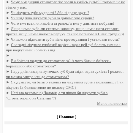
►
Чому в медицині стоматологію звели в якийсь культ? І головне це не
тільки у нас.
►
Чи лікують зуби мудрості? Або відразу рвуть?
►
Чи шкідливо лікувати зуби за допомогою сідаціі?
►
Чого вже встигли накоїти за ранок? я вже у дантиста побував)
►
Якщо немає зуба-ми ставимо коронку, якщо немає ноги-ставлять
протез, якщо немає волосся-перуку, так що поганого в Сілік. грудей?))
►
Чи можна відновити зуби після протезування і установки моста?
►
Сьогодні лікувала глибокий карієс - зараз цей зуб болить сильно і
при надкусиваніі болить і від
►
►
Ви боїтеся ходити до стоматолога? А чого більше боїтеся -
бормашини або стоматолога?
►
Пару днів назад на куточках губ були заїди, зараз сухість і рожево,
чи можна завтра йти до стоматолога?
►
Як думаєте, чи багато талонів на лікування зубів в поліклініці? І чи
лікують їх безкоштовно по полюсу ОМС?
►
Навіяло рекламою) Чоловік, а ти пішов би лікувати зуби в
"Стоматологію на Світлані"?)
Меню полностью
[ Новинки ]