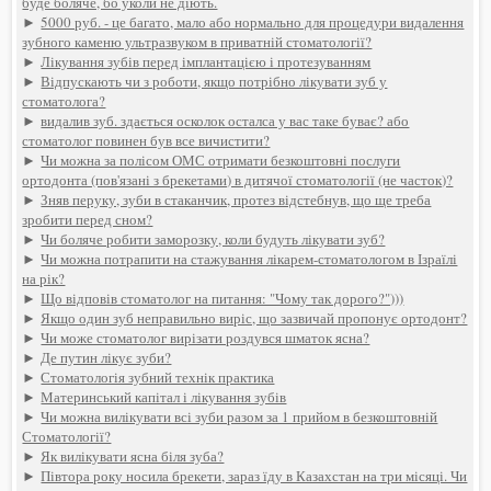
буде боляче, бо уколи не діють.
►
5000 руб. - це багато, мало або нормально для процедури видалення
зубного каменю ультразвуком в приватній стоматології?
►
Лікування зубів перед імплантацією і протезуванням
►
Відпускають чи з роботи, якщо потрібно лікувати зуб у
стоматолога?
►
видалив зуб. здається осколок осталса у вас таке буває? або
стоматолог повинен був все вичистити?
►
Чи можна за полісом ОМС отримати безкоштовні послуги
ортодонта (пов'язані з брекетами) в дитячої стоматології (не часток)?
►
Зняв перуку, зуби в стаканчик, протез відстебнув, що ще треба
зробити перед сном?
►
Чи боляче робити заморозку, коли будуть лікувати зуб?
►
Чи можна потрапити на стажування лікарем-стоматологом в Ізраїлі
на рік?
►
Що відповів стоматолог на питання: "Чому так дорого?")))
►
Якщо один зуб неправильно виріс, що зазвичай пропонує ортодонт?
►
Чи може стоматолог вирізати роздувся шматок ясна?
►
Де путин лікує зуби?
►
Стоматологія зубний технік практика
►
Материнський капітал і лікування зубів
►
Чи можна вилікувати всі зуби разом за 1 прийом в безкоштовній
Стоматології?
►
Як вилікувати ясна біля зуба?
►
Півтора року носила брекети, зараз їду в Казахстан на три місяці. Чи