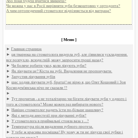
Або поки будеш вчитися звикнеш?
Чи можна у нас в Росії вирівняти зуби безкоштовно у ортодонта?
А чим ортопедичний стоматолог відрізняється від матраца?
[ Меню ]
►
Главная страница
►
ця тварюка на стоматолога видерла зуб, але з'явилися ускладнення.
все розпухло, всюди гній, можу запросити гроші назад?
►
Чи боляче робити укол, коли лікують зуби?
►
Як лікувати це? Кіста на зубі. Видалення не пропонувати.
►
Запустив лікування зубів
►
щас ходив лікувати зуб, братці! не вірю я, що Олег Кошовий і Зоя
Космодем'янська нічо не сказали !?
►
►
Тут прочитав - а не тоталітарно чи бігати лікувати зуби у одного і
того ж стоматолога? Може кожен раз вибирати нового?
►
Навіщо стоматолог радить їсти по-більше шашлику?
►
Які є методи анестезії при лікуванні зубів?
►
У стоматолога в приймальні стояла ваза з ...?
►
Температура після видалення зубного протеза.
►
У тебе ж красива посмішка! Ну чому ж ти не лікуєш свої зубки і
ховаєш цю красу?