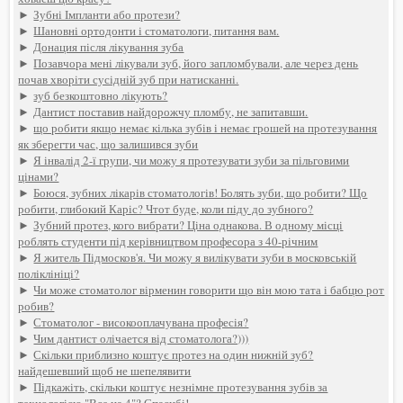
►
Зубні Імпланти або протези?
►
Шановні ортодонти і стоматологи, питання вам.
►
Донация після лікування зуба
►
Позавчора мені лікували зуб, його запломбували, але через день
почав хворіти сусідній зуб при натисканні.
►
зуб безкоштовно лікують?
►
Дантист поставив найдорожчу пломбу, не запитавши.
►
що робити якщо немає кілька зубів і немає грошей на протезування
як зберегти час, що залишився зуби
►
Я інвалід 2-ї групи, чи можу я протезувати зуби за пільговими
цінами?
►
Боюся, зубних лікарів стоматологів! Болять зуби, що робити? Що
робити, глибокий Каріс? Чтот буде, коли піду до зубного?
►
Зубний протез, кого вибрати? Ціна однакова. В одному місці
роблять студенти під керівництвом професора з 40-річним
►
Я житель Підмосков'я. Чи можу я вилікувати зуби в московській
поліклініці?
►
Чи може стоматолог вірменин говорити що він мою тата і бабцю рот
робив?
►
Стоматолог - високооплачувана професія?
►
Чим дантист олічается від стоматолога?)))
►
Скільки приблизно коштує протез на один нижній зуб?
найдешевший щоб не шепелявити
►
Підкажіть, скільки коштує незнімне протезування зубів за
технологією "Все на 4"? Спасибі!