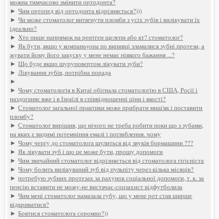
можна тимчасово змінити ортодонта?
►
Чим ортопед від ортодонта відрізняється?)))
►
Чи може стоматолог витягнути пломби з усіх зубів і вилікувати їх
ідеально?
►
Хто пише напрямок на рентген щелепи або кт? стоматолог?
►
Як бути, якщо у компаньyoна по випивці зламалися зубні протези, а
жувати йому його закуску у мене немає ніякого бажання ...?
►
Що буде якщо шуруповертом лікувати зуби?
►
Лікування зубів, потрібна порада
►
►
Чому стоматологія в Китаї обігнала стоматологію в США, Росії і
наздоганяє вже і в Ізраїлі в співвідношенні ціни і якості?
►
Стоматолог загальної практики може прибрати миш'як і поставити
пломбу?
►
Стоматолог вирішив, що нічого не треба робити поки що з зубами,
на яких є видимі потемніння емалі і поглиблення. чому
►
Чому чергу до стоматолога щулиться від звуків бормашини ???
►
Як лікувати зуб і що це може бути, прошу допомоги
►
Чим звичайний стоматолог відрізняється від стоматолога гігієніста
►
Чому болить вилікуваний зуб від пульпіту через кілька місяців?
►
потребую зубних протезах за рахунок соціальної допомоги, т. к. за
пенсію вставити не можу-не вистачає-соцзахист відфутболила
►
Чим мені стоматолог намазала губу, що у мене рот став ширше
відкриватися?
►
Боятися стоматолога соромно?))