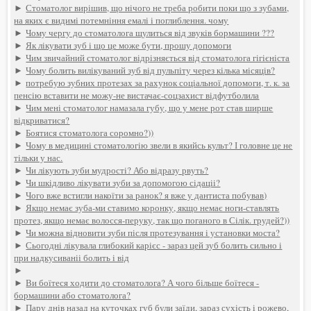
►
Стоматолог вирішив, що нічого не треба робити поки що з зубами,
на яких є видимі потемніння емалі і поглиблення. чому
►
Чому чергу до стоматолога щулиться від звуків бормашини ???
►
Як лікувати зуб і що це може бути, прошу допомоги
►
Чим звичайний стоматолог відрізняється від стоматолога гігієніста
►
Чому болить вилікуваний зуб від пульпіту через кілька місяців?
►
потребую зубних протезах за рахунок соціальної допомоги, т. к. за
пенсію вставити не можу-не вистачає-соцзахист відфутболила
►
Чим мені стоматолог намазала губу, що у мене рот став ширше
відкриватися?
►
Боятися стоматолога соромно?))
►
Чому в медицині стоматологію звели в якийсь культ? І головне це не
тільки у нас.
►
Чи лікують зуби мудрості? Або відразу рвуть?
►
Чи шкідливо лікувати зуби за допомогою сідаціі?
►
Чого вже встигли накоїти за ранок? я вже у дантиста побував)
►
Якщо немає зуба-ми ставимо коронку, якщо немає ноги-ставлять
протез, якщо немає волосся-перуку, так що поганого в Сілік. грудей?))
►
Чи можна відновити зуби після протезування і установки моста?
►
Сьогодні лікувала глибокий карієс - зараз цей зуб болить сильно і
при надкусиваніі болить і від
►
►
Ви боїтеся ходити до стоматолога? А чого більше боїтеся -
бормашини або стоматолога?
►
Пару днів назад на куточках губ були заїди, зараз сухість і рожево,