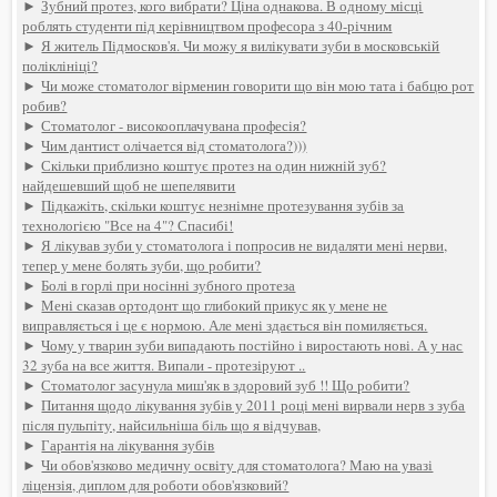
►
Зубний протез, кого вибрати? Ціна однакова. В одному місці
роблять студенти під керівництвом професора з 40-річним
►
Я житель Підмосков'я. Чи можу я вилікувати зуби в московській
поліклініці?
►
Чи може стоматолог вірменин говорити що він мою тата і бабцю рот
робив?
►
Стоматолог - високооплачувана професія?
►
Чим дантист олічается від стоматолога?)))
►
Скільки приблизно коштує протез на один нижній зуб?
найдешевший щоб не шепелявити
►
Підкажіть, скільки коштує незнімне протезування зубів за
технологією "Все на 4"? Спасибі!
►
Я лікував зуби у стоматолога і попросив не видаляти мені нерви,
тепер у мене болять зуби, що робити?
►
Болі в горлі при носінні зубного протеза
►
Мені сказав ортодонт що глибокий прикус як у мене не
виправляється і це є нормою. Але мені здається він помиляється.
►
Чому у тварин зуби випадають постійно і виростають нові. А у нас
32 зуба на все життя. Випали - протезіруют ..
►
Стоматолог засунула миш'як в здоровий зуб !! Що робити?
►
Питання щодо лікування зубів у 2011 році мені вирвали нерв з зуба
після пульпіту, найсильніша біль що я відчував,
►
Гарантія на лікування зубів
►
Чи обов'язково медичну освіту для стоматолога? Маю на увазі
ліцензія, диплом для роботи обов'язковий?