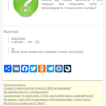
свердло ніж свердлять зуби і
просвердлити стоматолога палець?
Відповіді:
СПАСАТЕЛЬ
а краще ... ніс ..)))
Sju
Якщо вона жінка-що швидше в інше місце)))))
Share
VK
Facebook
Twitter
Odnoklassniki
Telegram
Mail.Ru
LiveJournal
Популярные вопросы:
А наші стоматологи не їздять в США на навчання?
Чи платять вдруге у стоматолога?
Скільки коштує наростити 3 зуба і ще 4 вилікувати і запломбувати?
Чи можна у нас в Росії вирівняти зуби безкоштовно у ортодонта?
Ви боїтеся стоматолога? Чому?