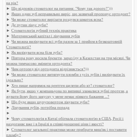
на рік?
►
Що відповів стоматолог на питання: "Чому так дорого?")))
►
Якщо один зуб неправильно виріс, що зазвичай пропонує ортодонт?
►
Чи може стоматолог вирізати роздувся шматок ясна?
►
Де путин лікує зуби?
►
Стоматологія зубний технік практика
►
Материнський капітал і лікування зубів
►
Чи можна вилікувати всі зуби разом за 1 прийом в безкоштовній
Стоматології?
►
Як вилікувати ясна біля зуба?
►
Півтора року носила брекети, зараз їду в Казахстан на три місяці. Чи
можна тимчасово змінити ортодонта?
►
Чим ортопед від ортодонта відрізняється?)))
►
Чи може стоматолог витягнути пломби з усіх зубів і вилікувати їх
ідеально?
►
Хто пише напрямок на рентген щелепи або кт? стоматолог?
►
Як бути, якщо у компаньyoна по випивці зламалися зубні протези, а
жувати йому його закуску у мене немає ніякого бажання ...?
►
Що буде якщо шуруповертом лікувати зуби?
►
Лікування зубів, потрібна порада
►
►
Чому стоматологія в Китаї обігнала стоматологію в США, Росії і
наздоганяє вже і в Ізраїлі в співвідношенні ціни і якості?
►
Стоматолог загальної практики може прибрати миш'як і поставити
пломбу?