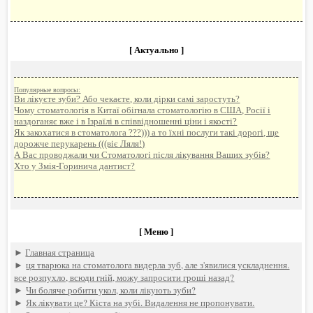
[ Актуально ]
Популярные вопросы:
Ви лікуєте зуби? Або чекаєте, коли дірки самі заростуть?
Чому стоматологія в Китаї обігнала стоматологію в США, Росії і
наздоганяє вже і в Ізраїлі в співвідношенні ціни і якості?
Як закохатися в стоматолога ???))) а то їхні послуги такі дорогі, ще
дорожче перукарень (((віє Ляля!)
А Вас проводжали чи Стoмaтолoгі після лікування Ваших зубів?
Хто у Змія-Горинича дантист?
[ Меню ]
►
Главная страница
►
ця тварюка на стоматолога видерла зуб, але з'явилися ускладнення.
все розпухло, всюди гній, можу запросити гроші назад?
►
Чи боляче робити укол, коли лікують зуби?
►
Як лікувати це? Кіста на зубі. Видалення не пропонувати.