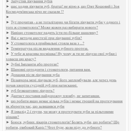
►
Запустив лікування зубів
►
щас ходив лікувати зуб, братці! не вірю я, що Олег Кошовий і Зоя
Космодем'янська нічо не сказали !?
►
►
Тут прочитав - а не тоталітарно чи бігати лікувати зуби у одного і
того ж стоматолога? Може кожен раз вибирати нового?
►
Навіщо стоматолог радить їсти по-більше шашлику?
►
Які є методи анестезії при лікуванні зубів?
►
У стоматолога в приймальні стояла ваза з ...?
►
Температура після видалення зубного протеза.
►
У тебе ж красива посмішка! Ну чому ж ти не лікуєш свої зубки і
ховаєш цю красу?
►
Зубні Імпланти або протези?
►
Шановні ортодонти і стоматологи, питання вам.
►
Донация після лікування зуба
►
Позавчора мені лікували зуб, його запломбували, але через день
почав хворіти сусідній зуб при натисканні.
►
зуб безкоштовно лікують?
►
Дантист поставив найдорожчу пломбу, не запитавши.
►
що робити якщо немає кілька зубів і немає грошей на протезування
як зберегти час, що залишився зуби
►
Я інвалід 2-ї групи, чи можу я протезувати зуби за пільговими
цінами?
►
Боюся, зубних лікарів стоматологів! Болять зуби, що робити? Що
робити, глибокий Каріс? Чтот буде, коли піду до зубного?