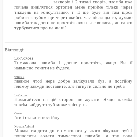
захворів і 2 тижні хворів, пломба вже
почала виділятися ортопед мене прийме тільки через
тиждень на консультацію, т. Е ще буде він там щось
робити з зубом ще через якийсь час після цього, думаю
пломба так довго не простоїть вона вже виливає, чи варто
турбуватися про це чи ні?
Відповіді:
LANA GROSS
Тимчасова пломба і довше простоїть, якщо Ви її
навмисно точити не будете.
valiusik
главное чтоб нерв добре залікували був, а постійну
пломбу завжди поставите, але тягнути сильно не треба
La Catrina
Намагайтеся на цій стороні не жувати. Якщо пломба
зовсім вийде, то зуб може тріснути.
Олена
йти і ставити постійну
Ксюша Авіліні
Можна сходити до стоматолога у якого лікували зуб і
попросити додати тимчасової пломби, а так вона