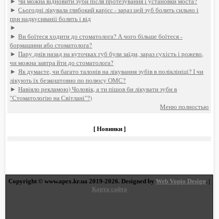
►
Чи можна відновити зуби після протезування і установки моста?
►
Сьогодні лікувала глибокий карієс - зараз цей зуб болить сильно і
при надкусиваніі болить і від
►
►
Ви боїтеся ходити до стоматолога? А чого більше боїтеся -
бормашини або стоматолога?
►
Пару днів назад на куточках губ були заїди, зараз сухість і рожево,
чи можна завтра йти до стоматолога?
►
Як думаєте, чи багато талонів на лікування зубів в поліклініці? І чи
лікують їх безкоштовно по полюсу ОМС?
►
Навіяло рекламою) Чоловік, а ти пішов би лікувати зуби в
"Стоматологію на Світлані"?)
Меню полностью
[ Новинки ]
Copyright © www.apex.kr.ua 2019-2026. Designed by
Web Vopio Design
. |
Карта сайта