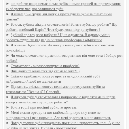
►
що робити якщо немає кілька зубів і немає грошей на протезування
як зберегти час, що залишився зуби
►
Я інвалід 2-ї групи, чи можу я протезувати зуби за пільговими
цінами?
►
Боюся, зубних лікарів стоматологів! Болять зуби, що робити? Що
робити, глибокий Каріс? Чтот буде, коли піду до зубного?
►
Зубний протез, кого вибрати? Ціна однакова. В одному місці
роблять студенти під керівництвом професора з 40-річним
►
Я житель Підмосков'я. Чи можу я вилікувати зуби в московській
поліклініці?
►
Чи може стоматолог вірменин говорити що він мою тата і бабцю рот
робив?
►
Стоматолог - високооплачувана професія?
►
Чим дантист олічается від стоматолога?)))
►
Скільки приблизно коштує протез на один нижній зуб?
найдешевший щоб не шепелявити
►
Підкажіть, скільки коштує незнімне протезування зубів за
технологією "Все на 4"? Спасибі!
►
Я лікував зуби у стоматолога і попросив не видаляти мені нерви,
тепер у мене болять зуби, що робити?
►
Болі в горлі при носінні зубного протеза
►
Мені сказав ортодонт що глибокий прикус як у мене не
виправляється і це є нормою. Але мені здається він помиляється.
►
Чому у тварин зуби випадають постійно і виростають нові. А у нас
32 зуба на все життя. Випали - протезіруют ..