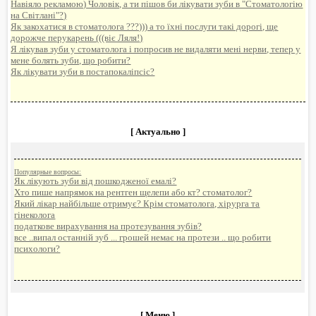
Навіяло рекламою) Чоловік, а ти пішов би лікувати зуби в "Стоматологію
на Світлані"?)
Як закохатися в стоматолога ???))) а то їхні послуги такі дорогі, ще
дорожче перукарень (((віє Ляля!)
Я лікував зуби у стоматолога і попросив не видаляти мені нерви, тепер у
мене болять зуби, що робити?
Як лікувати зуби в постапокаліпсіс?
[ Актуально ]
Популярные вопросы:
Як лікують зуби від пошкодженої емалі?
Хто пише напрямок на рентген щелепи або кт? стоматолог?
Який лікар найбільше отримує? Крім стоматолога, хірурга та
гінеколога
податкове вирахування на протезування зубів?
все ..випал останній зуб ... грошей немає на протези .. що робити
психологи?
[ Меню ]