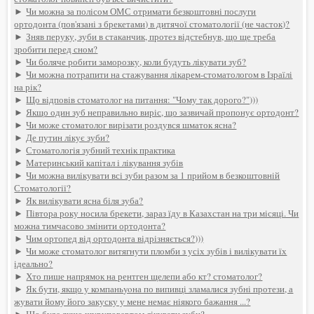
►
Чи можна за полісом ОМС отримати безкоштовні послуги
ортодонта (пов'язані з брекетами) в дитячої стоматології (не часток)?
►
Зняв перуку, зуби в стаканчик, протез відстебнув, що ще треба
зробити перед сном?
►
Чи боляче робити заморозку, коли будуть лікувати зуб?
►
Чи можна потрапити на стажування лікарем-стоматологом в Ізраїлі
на рік?
►
Що відповів стоматолог на питання: "Чому так дорого?")))
►
Якщо один зуб неправильно виріс, що зазвичай пропонує ортодонт?
►
Чи може стоматолог вирізати роздувся шматок ясна?
►
Де путин лікує зуби?
►
Стоматологія зубний технік практика
►
Материнський капітал і лікування зубів
►
Чи можна вилікувати всі зуби разом за 1 прийом в безкоштовній
Стоматології?
►
Як вилікувати ясна біля зуба?
►
Півтора року носила брекети, зараз їду в Казахстан на три місяці. Чи
можна тимчасово змінити ортодонта?
►
Чим ортопед від ортодонта відрізняється?)))
►
Чи може стоматолог витягнути пломби з усіх зубів і вилікувати їх
ідеально?
►
Хто пише напрямок на рентген щелепи або кт? стоматолог?
►
Як бути, якщо у компаньyoна по випивці зламалися зубні протези, а
жувати йому його закуску у мене немає ніякого бажання ...?
►
Що буде якщо шуруповертом лікувати зуби?