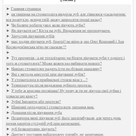
►
Главная страница
►
ця тварюка на стоматолога видерла зуб, але з'явилися ускладнення.
все розпухло, всюди гній, можу запросити гроші назад?
►
Чи боляче робити укол, коли лікують зуби?
►
Як лікувати це? Кіста на зубі. Видалення не пропонувати.
►
Запустив лікування зубів
►
щас ходив лікувати зуб, братці! не вірю я, що Олег Кошовий і Зоя
Космодем'янська нічо не сказали !?
►
►
Тут прочитав - а не тоталітарно чи бігати лікувати зуби у одного і
того ж стоматолога? Може кожен раз вибирати нового?
►
Навіщо стоматолог радить їсти по-більше шашлику?
►
Які є методи анестезії при лікуванні зубів?
►
У стоматолога в приймальні стояла ваза з ...?
►
Температура після видалення зубного протеза.
►
У тебе ж красива посмішка! Ну чому ж ти не лікуєш свої зубки і
ховаєш цю красу?
►
Зубні Імпланти або протези?
►
Шановні ортодонти і стоматологи, питання вам.
►
Донация після лікування зуба
►
Позавчора мені лікували зуб, його запломбували, але через день
почав хворіти сусідній зуб при натисканні.
►
зуб безкоштовно лікують?
►
Дантист поставив найдорожчу пломбу, не запитавши.