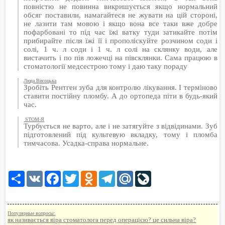
повністю не повинна викришується якщо нормальний
обсяг поставили, намагайтеся не жувати на цій стороні,
не лазити там мовою і якщо вона все таки вже добре
пофарбовані то під час їжі ватку туди затикайте потім
прибирайте після їжі її і прополіскуйте розчином соди і
солі, 1 ч. л соди і 1 ч. л солі на склянку води, але
вистачить і по пів ложечці на півсклянки. Сама працюю в
стоматології медсестрою тому і даю таку пораду
Люда Висоцька
Зробіть Рентген зуба для контролю лікування. І терміново
ставити постійну пломбу. А до ортопеда піти в будь-який
час.
STOM-Я
Турбується не варто, але і не затягуйте з відвідинами. Зуб
підготовлений під культевую вкладку, тому і пломба
тимчасова. Усадка-справа нормальне.
Share
VK
Facebook
Twitter
Odnoklassniki
Telegram
Mail.Ru
LiveJournal
Популярные вопросы:
як називається віра стоматолога перед операцією? це сильна віра?