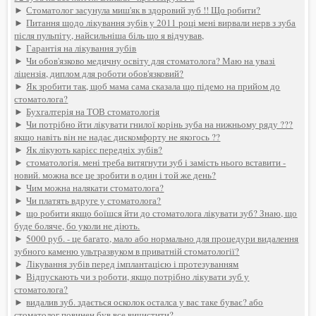
►
Стоматолог засунула миш'як в здоровий зуб !! Що робити?
►
Питання щодо лікування зубів у 2011 році мені вирвали нерв з зуба
після пульпіту, найсильніша біль що я відчував,
►
Гарантія на лікування зубів
►
Чи обов'язково медичну освіту для стоматолога? Маю на увазі
ліцензія, диплом для роботи обов'язковий?
►
Як зробити так, щоб мама сама сказала що підемо на прийом до
стоматолога?
►
Бухгалтерія на ТОВ стоматологія
►
Чи потрібно йти лікувати гнилої корінь зуба на нижньому ряду ???
якщо навіть він не надає дискомфорту не якогось ??
►
Як лікують карієс передніх зубів?
►
стоматологія. мені треба витягнути зуб і замість нього вставити -
новий. можна все це зробити в один і той же день?
►
Чим можна налякати стоматолога?
►
Чи платять вдруге у стоматолога?
►
що робити якщо боїшся йти до стоматолога лікувати зуб? Знаю, що
буде боляче, бо уколи не діють.
►
5000 руб. - це багато, мало або нормально для процедури видалення
зубного каменю ультразвуком в приватній стоматології?
►
Лікування зубів перед імплантацією і протезуванням
►
Відпускають чи з роботи, якщо потрібно лікувати зуб у
стоматолога?
►
видалив зуб. здається осколок осталса у вас таке буває? або
стоматолог повинен був все вичистити?