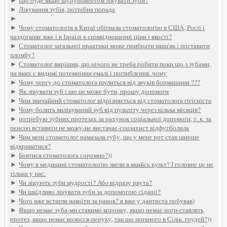
►
Лікування зубів, потрібна порада
►
►
Чому стоматологія в Китаї обігнала стоматологію в США, Росії і
наздоганяє вже і в Ізраїлі в співвідношенні ціни і якості?
►
Стоматолог загальної практики може прибрати миш'як і поставити
пломбу?
►
Стоматолог вирішив, що нічого не треба робити поки що з зубами,
на яких є видимі потемніння емалі і поглиблення. чому
►
Чому чергу до стоматолога щулиться від звуків бормашини ???
►
Як лікувати зуб і що це може бути, прошу допомоги
►
Чим звичайний стоматолог відрізняється від стоматолога гігієніста
►
Чому болить вилікуваний зуб від пульпіту через кілька місяців?
►
потребую зубних протезах за рахунок соціальної допомоги, т. к. за
пенсію вставити не можу-не вистачає-соцзахист відфутболила
►
Чим мені стоматолог намазала губу, що у мене рот став ширше
відкриватися?
►
Боятися стоматолога соромно?))
►
Чому в медицині стоматологію звели в якийсь культ? І головне це не
тільки у нас.
►
Чи лікують зуби мудрості? Або відразу рвуть?
►
Чи шкідливо лікувати зуби за допомогою сідаціі?
►
Чого вже встигли накоїти за ранок? я вже у дантиста побував)
►
Якщо немає зуба-ми ставимо коронку, якщо немає ноги-ставлять
протез, якщо немає волосся-перуку, так що поганого в Сілік. грудей?))