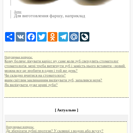
Лотос
Для виготовлення фаршу, наприклад
Share
VK
Facebook
Twitter
Odnoklassniki
Telegram
Mail.Ru
LiveJournal
Популярные вопросы:
Кому боляче лікувати карієс ну саме коли зуб свердлить стоматолог
стоматологія. мені треба витягнути зуб і замість нього вставити - новий.
можна все це зробити в один і той же день?
Чи складно вчитися на стоматолога?
яким світлим заклинанням вилікувати зуб, запалився нерв?
Як вилікувати дуже криві зуби?
[ Актуально ]
Популярные вопросы:
Де зберігати зубні протези? У склянці з водою або всуху?