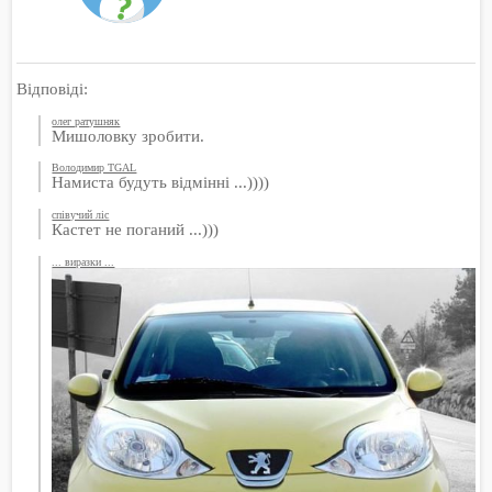
Відповіді:
олег ратушняк
Мишоловку зробити.
Володимир TGAL
Намиста будуть відмінні ...))))
співучий ліс
Кастет не поганий ...)))
... виразки ...