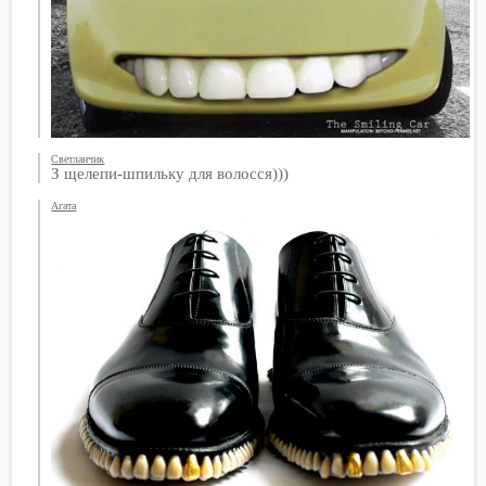
Светланчик
З щелепи-шпильку для волосся)))
Агата