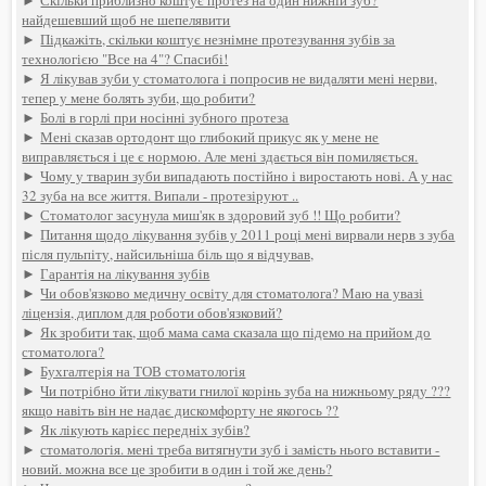
найдешевший щоб не шепелявити
►
Підкажіть, скільки коштує незнімне протезування зубів за
технологією "Все на 4"? Спасибі!
►
Я лікував зуби у стоматолога і попросив не видаляти мені нерви,
тепер у мене болять зуби, що робити?
►
Болі в горлі при носінні зубного протеза
►
Мені сказав ортодонт що глибокий прикус як у мене не
виправляється і це є нормою. Але мені здається він помиляється.
►
Чому у тварин зуби випадають постійно і виростають нові. А у нас
32 зуба на все життя. Випали - протезіруют ..
►
Стоматолог засунула миш'як в здоровий зуб !! Що робити?
►
Питання щодо лікування зубів у 2011 році мені вирвали нерв з зуба
після пульпіту, найсильніша біль що я відчував,
►
Гарантія на лікування зубів
►
Чи обов'язково медичну освіту для стоматолога? Маю на увазі
ліцензія, диплом для роботи обов'язковий?
►
Як зробити так, щоб мама сама сказала що підемо на прийом до
стоматолога?
►
Бухгалтерія на ТОВ стоматологія
►
Чи потрібно йти лікувати гнилої корінь зуба на нижньому ряду ???
якщо навіть він не надає дискомфорту не якогось ??
►
Як лікують карієс передніх зубів?
►
стоматологія. мені треба витягнути зуб і замість нього вставити -
новий. можна все це зробити в один і той же день?