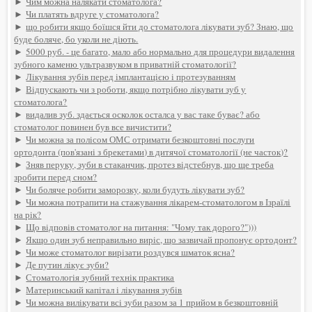
►
Чим можна налякати стоматолога?
►
Чи платять вдруге у стоматолога?
►
що робити якщо боїшся йти до стоматолога лікувати зуб? Знаю, що
буде боляче, бо уколи не діють.
►
5000 руб. - це багато, мало або нормально для процедури видалення
зубного каменю ультразвуком в приватній стоматології?
►
Лікування зубів перед імплантацією і протезуванням
►
Відпускають чи з роботи, якщо потрібно лікувати зуб у
стоматолога?
►
видалив зуб. здається осколок осталса у вас таке буває? або
стоматолог повинен був все вичистити?
►
Чи можна за полісом ОМС отримати безкоштовні послуги
ортодонта (пов'язані з брекетами) в дитячої стоматології (не часток)?
►
Зняв перуку, зуби в стаканчик, протез відстебнув, що ще треба
зробити перед сном?
►
Чи боляче робити заморозку, коли будуть лікувати зуб?
►
Чи можна потрапити на стажування лікарем-стоматологом в Ізраїлі
на рік?
►
Що відповів стоматолог на питання: "Чому так дорого?")))
►
Якщо один зуб неправильно виріс, що зазвичай пропонує ортодонт?
►
Чи може стоматолог вирізати роздувся шматок ясна?
►
Де путин лікує зуби?
►
Стоматологія зубний технік практика
►
Материнський капітал і лікування зубів
►
Чи можна вилікувати всі зуби разом за 1 прийом в безкоштовній