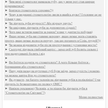
►
Чим мені стоматолог намазала губу, що у мене рот став ширше
відкриватися?
►
Боятися стоматолога соромно?))
►
Чому в медицині стоматологію звели в якийсь культ? І головне це не
тільки у нас.
►
Чи лікують зуби мудрості? Або відразу рвуть?
►
Чи шкідливо лікувати зуби за допомогою сідаціі?
►
Чого вже встигли накоїти за ранок? я вже у дантиста побував)
►
Якщо немає зуба-ми ставимо коронку, якщо немає ноги-ставлять
протез, якщо немає волосся-перуку, так що поганого в Сілік. грудей?))
►
Чи можна відновити зуби після протезування і установки моста?
►
Сьогодні лікувала глибокий карієс - зараз цей зуб болить сильно і
при надкусиваніі болить і від
►
►
Ви боїтеся ходити до стоматолога? А чого більше боїтеся -
бормашини або стоматолога?
►
Пару днів назад на куточках губ були заїди, зараз сухість і рожево,
чи можна завтра йти до стоматолога?
►
Як думаєте, чи багато талонів на лікування зубів в поліклініці? І чи
лікують їх безкоштовно по полюсу ОМС?
►
Навіяло рекламою) Чоловік, а ти пішов би лікувати зуби в
"Стоматологію на Світлані"?)
Меню полностью
[ Новинки ]