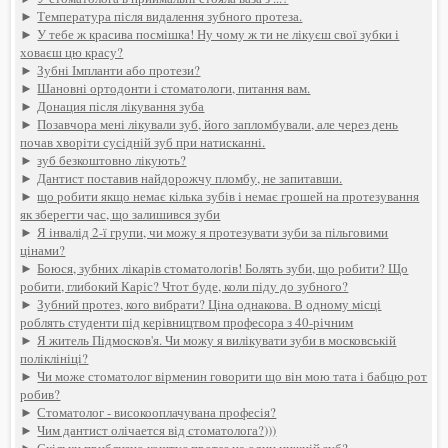
►
Температура після видалення зубного протеза.
►
У тебе ж красива посмішка! Ну чому ж ти не лікуєш свої зубки і
ховаєш цю красу?
►
Зубні Імпланти або протези?
►
Шановні ортодонти і стоматологи, питання вам.
►
Донация після лікування зуба
►
Позавчора мені лікували зуб, його запломбували, але через день
почав хворіти сусідній зуб при натисканні.
►
зуб безкоштовно лікують?
►
Дантист поставив найдорожчу пломбу, не запитавши.
►
що робити якщо немає кілька зубів і немає грошей на протезування
як зберегти час, що залишився зуби
►
Я інвалід 2-ї групи, чи можу я протезувати зуби за пільговими
цінами?
►
Боюся, зубних лікарів стоматологів! Болять зуби, що робити? Що
робити, глибокий Каріс? Чтот буде, коли піду до зубного?
►
Зубний протез, кого вибрати? Ціна однакова. В одному місці
роблять студенти під керівництвом професора з 40-річним
►
Я житель Підмосков'я. Чи можу я вилікувати зуби в московській
поліклініці?
►
Чи може стоматолог вірменин говорити що він мою тата і бабцю рот
робив?
►
Стоматолог - високооплачувана професія?
►
Чим дантист олічается від стоматолога?)))
►
Скільки приблизно коштує протез на один нижній зуб?