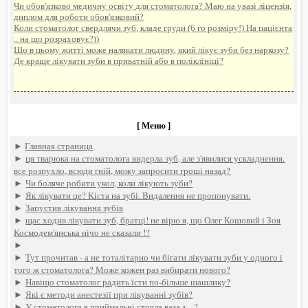
Чи обов'язково медичну освіту для стоматолога? Маю на увазі ліцензія,
диплом для роботи обов'язковий?
Коли стоматолог свердлячи зуб, кладе груди (6 го розміру!) На пацієнта
.. на що розраховує?))
Що в цьому житті може налякати людину, який лікує зуби без наркозу?
Де краще лікувати зуби в приватній або в поліклініці?
[ Меню ]
►
Главная страница
►
ця тварюка на стоматолога видерла зуб, але з'явилися ускладнення.
все розпухло, всюди гній, можу запросити гроші назад?
►
Чи боляче робити укол, коли лікують зуби?
►
Як лікувати це? Кіста на зубі. Видалення не пропонувати.
►
Запустив лікування зубів
►
щас ходив лікувати зуб, братці! не вірю я, що Олег Кошовий і Зоя
Космодем'янська нічо не сказали !?
►
►
Тут прочитав - а не тоталітарно чи бігати лікувати зуби у одного і
того ж стоматолога? Може кожен раз вибирати нового?
►
Навіщо стоматолог радить їсти по-більше шашлику?
►
Які є методи анестезії при лікуванні зубів?
►
У стоматолога в приймальні стояла ваза з ...?