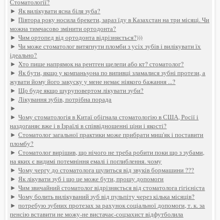
Стоматології?
►
Як вилікувати ясна біля зуба?
►
Півтора року носила брекети, зараз їду в Казахстан на три місяці. Чи
можна тимчасово змінити ортодонта?
►
Чим ортопед від ортодонта відрізняється?)))
►
Чи може стоматолог витягнути пломби з усіх зубів і вилікувати їх
ідеально?
►
Хто пише напрямок на рентген щелепи або кт? стоматолог?
►
Як бути, якщо у компаньyoна по випивці зламалися зубні протези, а
жувати йому його закуску у мене немає ніякого бажання ...?
►
Що буде якщо шуруповертом лікувати зуби?
►
Лікування зубів, потрібна порада
►
►
Чому стоматологія в Китаї обігнала стоматологію в США, Росії і
наздоганяє вже і в Ізраїлі в співвідношенні ціни і якості?
►
Стоматолог загальної практики може прибрати миш'як і поставити
пломбу?
►
Стоматолог вирішив, що нічого не треба робити поки що з зубами,
на яких є видимі потемніння емалі і поглиблення. чому
►
Чому чергу до стоматолога щулиться від звуків бормашини ???
►
Як лікувати зуб і що це може бути, прошу допомоги
►
Чим звичайний стоматолог відрізняється від стоматолога гігієніста
►
Чому болить вилікуваний зуб від пульпіту через кілька місяців?
►
потребую зубних протезах за рахунок соціальної допомоги, т. к. за
пенсію вставити не можу-не вистачає-соцзахист відфутболила