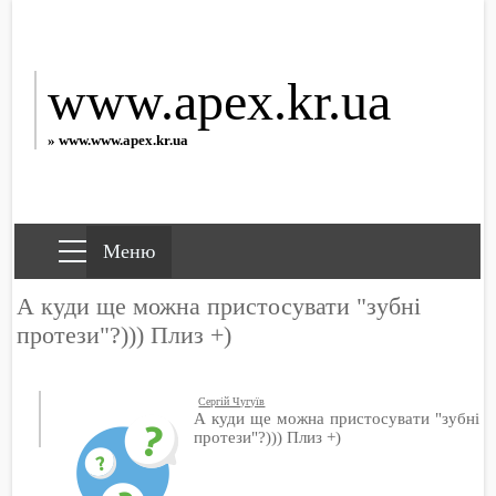
www.apex.kr.ua
» www.www.apex.kr.ua
А куди ще можна пристосувати "зубні
протези"?))) Плиз +)
Сергій Чугуїв
А куди ще можна пристосувати "зубні
протези"?))) Плиз +)