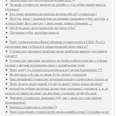
►
Чи може стоматолог витягнути пломби з усіх зубів і вилікувати їх
ідеально?
►
Хто пише напрямок на рентген щелепи або кт? стоматолог?
►
Як бути, якщо у компаньyoна по випивці зламалися зубні протези, а
жувати йому його закуску у мене немає ніякого бажання ...?
►
Що буде якщо шуруповертом лікувати зуби?
►
Лікування зубів, потрібна порада
►
►
Чому стоматологія в Китаї обігнала стоматологію в США, Росії і
наздоганяє вже і в Ізраїлі в співвідношенні ціни і якості?
►
Стоматолог загальної практики може прибрати миш'як і поставити
пломбу?
►
Стоматолог вирішив, що нічого не треба робити поки що з зубами,
на яких є видимі потемніння емалі і поглиблення. чому
►
Чому чергу до стоматолога щулиться від звуків бормашини ???
►
Як лікувати зуб і що це може бути, прошу допомоги
►
Чим звичайний стоматолог відрізняється від стоматолога гігієніста
►
Чому болить вилікуваний зуб від пульпіту через кілька місяців?
►
потребую зубних протезах за рахунок соціальної допомоги, т. к. за
пенсію вставити не можу-не вистачає-соцзахист відфутболила
►
Чим мені стоматолог намазала губу, що у мене рот став ширше
відкриватися?
►
Боятися стоматолога соромно?))
►
Чому в медицині стоматологію звели в якийсь культ? І головне це не