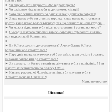
тільки у нас.
►
Чи лікують зуби мудрості? Або відразу рвуть?
►
Чи шкідливо лікувати зуби за допомогою сідаціі?
►
Чого вже встигли накоїти за ранок? я вже у дантиста побував)
►
Якщо немає зуба-ми ставимо коронку, якщо немає ноги-ставлять
протез, якщо немає волосся-перуку, так що поганого в Сілік. грудей?))
►
Чи можна відновити зуби після протезування і установки моста?
►
Сьогодні лікувала глибокий карієс - зараз цей зуб болить сильно і
при надкусиваніі болить і від
►
►
Ви боїтеся ходити до стоматолога? А чого більше боїтеся -
бормашини або стоматолога?
►
Пару днів назад на куточках губ були заїди, зараз сухість і рожево,
чи можна завтра йти до стоматолога?
►
Як думаєте, чи багато талонів на лікування зубів в поліклініці? І чи
лікують їх безкоштовно по полюсу ОМС?
►
Навіяло рекламою) Чоловік, а ти пішов би лікувати зуби в
"Стоматологію на Світлані"?)
Меню полностью
[ Новинки ]