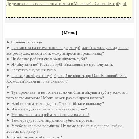
Де дешевше вчитися на стоматолога в Москві або Санкт-Петербурзі
[ Меню ]
►
Главная страница
►
ця тварюка на стоматолога видерла зуб, але з'явилися ускладнення.
все розпухло, всюди гній, можу запросити гроші назад?
►
Чи боляче робити укол, коли лікують зуби?
►
Як лікувати це? Кіста на зубі. Видалення не пропонувати.
►
Запустив лікування зубів
►
щас ходив лікувати зуб, братці! не вірю я, що Олег Кошовий і Зоя
Космодем'янська нічо не сказали !?
►
►
Тут прочитав - а не тоталітарно чи бігати лікувати зуби у одного і
того ж стоматолога? Може кожен раз вибирати нового?
►
Навіщо стоматолог радить їсти по-більше шашлику?
►
Які є методи анестезії при лікуванні зубів?
►
У стоматолога в приймальні стояла ваза з ...?
►
Температура після видалення зубного протеза.
►
У тебе ж красива посмішка! Ну чому ж ти не лікуєш свої зубки і
ховаєш цю красу?
►
Зубні Імпланти або протези?