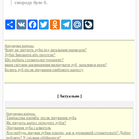
смороду було б.
Share
VK
Facebook
Twitter
Odnoklassniki
Telegram
Mail.Ru
LiveJournal
Популярные вопросы:
Чому не лікують зуби під загальним наркозом?
Зубні Імпланти або протези?
Що робить стоматолог-терапевт?
яким світлим заклинанням вилікувати зуб, запалився нерв?
Болить зуб після лікування глибокого карієсу
[ Актуально ]
Популярные вопросы:
Тимчасова пломба, після лікування зуба
Як лікують карієс передніх зубів?
Лікування зуба і алкоголь
Хто-небудь лікував зубки платно, але в державній стоматології? Добре
роблять? У скільки обійшлося?