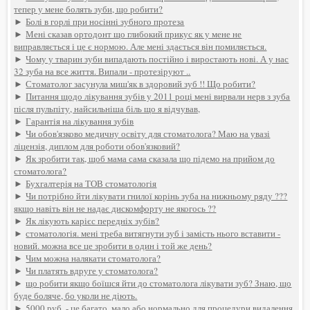
тепер у мене болять зуби, що робити?
►
Болі в горлі при носінні зубного протеза
►
Мені сказав ортодонт що глибокий прикус як у мене не
виправляється і це є нормою. Але мені здається він помиляється.
►
Чому у тварин зуби випадають постійно і виростають нові. А у нас
32 зуба на все життя. Випали - протезіруют ..
►
Стоматолог засунула миш'як в здоровий зуб !! Що робити?
►
Питання щодо лікування зубів у 2011 році мені вирвали нерв з зуба
після пульпіту, найсильніша біль що я відчував,
►
Гарантія на лікування зубів
►
Чи обов'язково медичну освіту для стоматолога? Маю на увазі
ліцензія, диплом для роботи обов'язковий?
►
Як зробити так, щоб мама сама сказала що підемо на прийом до
стоматолога?
►
Бухгалтерія на ТОВ стоматологія
►
Чи потрібно йти лікувати гнилої корінь зуба на нижньому ряду ???
якщо навіть він не надає дискомфорту не якогось ??
►
Як лікують карієс передніх зубів?
►
стоматологія. мені треба витягнути зуб і замість нього вставити -
новий. можна все це зробити в один і той же день?
►
Чим можна налякати стоматолога?
►
Чи платять вдруге у стоматолога?
►
що робити якщо боїшся йти до стоматолога лікувати зуб? Знаю, що
буде боляче, бо уколи не діють.
►
5000 руб. - це багато, мало або нормально для процедури видалення