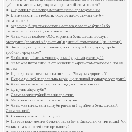
зубного каменю ультразвуком в приватній стоматології?
►
Лікування зубів перед імплантацією і протезуванням
►
Відпускають чи з роботи, якщо потрібно лікувати зуб у
стоматолога?
►
видалив зуб. здається осколок осталса у вас таке буває? або
стоматолог повинен був все вичистити?
►
Чи можна за полісом ОМС отримати безкоштовні послуги
ортодонта (пов'язані з брекетами) в дитячої стоматології (не часток)?
►
Зняв перуку, зуби в стаканчик, протез відстебнув, що ще треба
зробити перед сном?
►
Чи боляче робити заморозку, коли будуть лікувати зуб?
►
Чи можна потрапити на стажування лікарем-стоматологом в Ізраїлі
на рік?
►
Що відповів стоматолог на питання: "Чому так дорого?")))
►
Якщо один зуб неправильно виріс, що зазвичай пропонує ортодонт?
►
Чи може стоматолог вирізати роздувся шматок ясна?
►
Де путин лікує зуби?
►
Стоматологія зубний технік практика
►
Материнський капітал і лікування зубів
►
Чи можна вилікувати всі зуби разом за 1 прийом в безкоштовній
Стоматології?
►
Як вилікувати ясна біля зуба?
►
Півтора року носила брекети, зараз їду в Казахстан на три місяці. Чи
можна тимчасово змінити ортодонта?
►
Чим ортопед від ортодонта відрізняється?)))