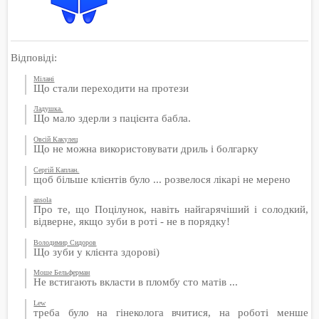
Відповіді:
Мілані
Що стали переходити на протези
Ладушка.
Що мало здерли з пацієнта бабла.
Овсій Какулец
Що не можна використовувати дриль і болгарку
Сергій Каплан.
щоб більше клієнтів було ... розвелося лікарі не мерено
ansola
Про те, що Поцілунок, навіть найгарячіший і солодкий,
відверне, якщо зуби в роті - не в порядку!
Володимир Сидоров
Що зуби у клієнта здорові)
Моше Бельферман
Не встигають вкласти в пломбу сто матів ...
Lew
треба було на гінеколога вчитися, на роботі менше