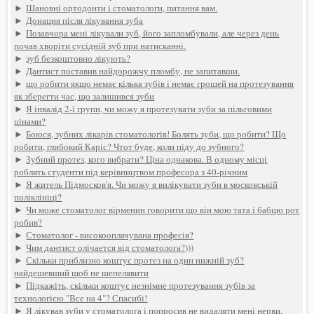
►
Шановні ортодонти і стоматологи, питання вам.
►
Донация після лікування зуба
►
Позавчора мені лікували зуб, його запломбували, але через день
почав хворіти сусідній зуб при натисканні.
►
зуб безкоштовно лікують?
►
Дантист поставив найдорожчу пломбу, не запитавши.
►
що робити якщо немає кілька зубів і немає грошей на протезування
як зберегти час, що залишився зуби
►
Я інвалід 2-ї групи, чи можу я протезувати зуби за пільговими
цінами?
►
Боюся, зубних лікарів стоматологів! Болять зуби, що робити? Що
робити, глибокий Каріс? Чтот буде, коли піду до зубного?
►
Зубний протез, кого вибрати? Ціна однакова. В одному місці
роблять студенти під керівництвом професора з 40-річним
►
Я житель Підмосков'я. Чи можу я вилікувати зуби в московській
поліклініці?
►
Чи може стоматолог вірменин говорити що він мою тата і бабцю рот
робив?
►
Стоматолог - високооплачувана професія?
►
Чим дантист олічается від стоматолога?)))
►
Скільки приблизно коштує протез на один нижній зуб?
найдешевший щоб не шепелявити
►
Підкажіть, скільки коштує незнімне протезування зубів за
технологією "Все на 4"? Спасибі!
►
Я лікував зуби у стоматолога і попросив не видаляти мені нерви,