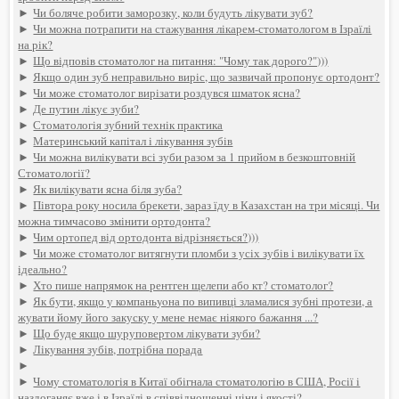
►
Чи боляче робити заморозку, коли будуть лікувати зуб?
►
Чи можна потрапити на стажування лікарем-стоматологом в Ізраїлі
на рік?
►
Що відповів стоматолог на питання: "Чому так дорого?")))
►
Якщо один зуб неправильно виріс, що зазвичай пропонує ортодонт?
►
Чи може стоматолог вирізати роздувся шматок ясна?
►
Де путин лікує зуби?
►
Стоматологія зубний технік практика
►
Материнський капітал і лікування зубів
►
Чи можна вилікувати всі зуби разом за 1 прийом в безкоштовній
Стоматології?
►
Як вилікувати ясна біля зуба?
►
Півтора року носила брекети, зараз їду в Казахстан на три місяці. Чи
можна тимчасово змінити ортодонта?
►
Чим ортопед від ортодонта відрізняється?)))
►
Чи може стоматолог витягнути пломби з усіх зубів і вилікувати їх
ідеально?
►
Хто пише напрямок на рентген щелепи або кт? стоматолог?
►
Як бути, якщо у компаньyoна по випивці зламалися зубні протези, а
жувати йому його закуску у мене немає ніякого бажання ...?
►
Що буде якщо шуруповертом лікувати зуби?
►
Лікування зубів, потрібна порада
►
►
Чому стоматологія в Китаї обігнала стоматологію в США, Росії і
наздоганяє вже і в Ізраїлі в співвідношенні ціни і якості?