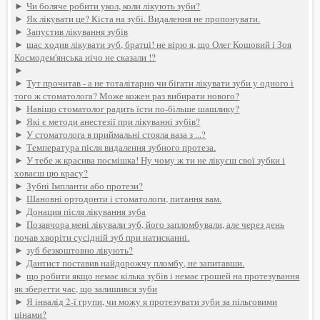
►
Чи боляче робити укол, коли лікують зуби?
►
Як лікувати це? Кіста на зубі. Видалення не пропонувати.
►
Запустив лікування зубів
►
щас ходив лікувати зуб, братці! не вірю я, що Олег Кошовий і Зоя
Космодем'янська нічо не сказали !?
►
►
Тут прочитав - а не тоталітарно чи бігати лікувати зуби у одного і
того ж стоматолога? Може кожен раз вибирати нового?
►
Навіщо стоматолог радить їсти по-більше шашлику?
►
Які є методи анестезії при лікуванні зубів?
►
У стоматолога в приймальні стояла ваза з ...?
►
Температура після видалення зубного протеза.
►
У тебе ж красива посмішка! Ну чому ж ти не лікуєш свої зубки і
ховаєш цю красу?
►
Зубні Імпланти або протези?
►
Шановні ортодонти і стоматологи, питання вам.
►
Донация після лікування зуба
►
Позавчора мені лікували зуб, його запломбували, але через день
почав хворіти сусідній зуб при натисканні.
►
зуб безкоштовно лікують?
►
Дантист поставив найдорожчу пломбу, не запитавши.
►
що робити якщо немає кілька зубів і немає грошей на протезування
як зберегти час, що залишився зуби
►
Я інвалід 2-ї групи, чи можу я протезувати зуби за пільговими
цінами?