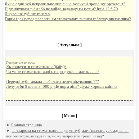
Якщо один зуб неправильно виріс, що зазвичай пропонує ортодонт?
Піду лікувати зуби або не вийде, відкладу на потім? Інна 12.6.79
Лікування зубних каналів
Гарна ідея перед поселенням стоматолога випити таблетку кветиапина?
[ Актуально ]
Популярные вопросы:
Як спокусити стоматолога (бабу)?
Чи може стоматолог вирізати роздувся шматок ясна?
Передні зуби можна знеболити перед лікуванням ???
Лечу зуби 8 шт за 34000 р. Це норм ціна? Дуже хороша клініка
[ Меню ]
►
Главная страница
►
ця тварюка на стоматолога видерла зуб, але з'явилися ускладнення.
все розпухло, всюди гній, можу запросити гроші назад?