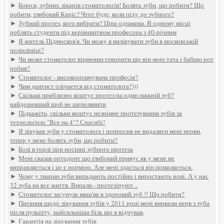
►
Боюся, зубних лікарів стоматологів! Болять зуби, що робити? Що
робити, глибокий Каріс? Чтот буде, коли піду до зубного?
►
Зубний протез, кого вибрати? Ціна однакова. В одному місці
роблять студенти під керівництвом професора з 40-річним
►
Я житель Підмосков'я. Чи можу я вилікувати зуби в московській
поліклініці?
►
Чи може стоматолог вірменин говорити що він мою тата і бабцю рот
робив?
►
Стоматолог - високооплачувана професія?
►
Чим дантист олічается від стоматолога?)))
►
Скільки приблизно коштує протез на один нижній зуб?
найдешевший щоб не шепелявити
►
Підкажіть, скільки коштує незнімне протезування зубів за
технологією "Все на 4"? Спасибі!
►
Я лікував зуби у стоматолога і попросив не видаляти мені нерви,
тепер у мене болять зуби, що робити?
►
Болі в горлі при носінні зубного протеза
►
Мені сказав ортодонт що глибокий прикус як у мене не
виправляється і це є нормою. Але мені здається він помиляється.
►
Чому у тварин зуби випадають постійно і виростають нові. А у нас
32 зуба на все життя. Випали - протезіруют ..
►
Стоматолог засунула миш'як в здоровий зуб !! Що робити?
►
Питання щодо лікування зубів у 2011 році мені вирвали нерв з зуба
після пульпіту, найсильніша біль що я відчував,
►
Гарантія на лікування зубів