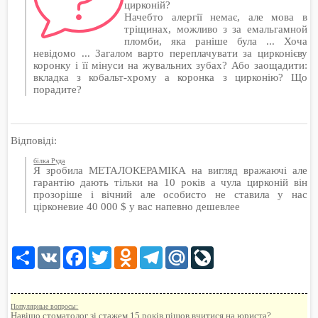
цирконій?
Начебто алергії немає, але мова в
тріщинах, можливо з за емальгамной
пломби, яка раніше була ... Хоча
невідомо ... Загалом варто переплачувати за цирконієву
коронку і її мінуси на жувальних зубах? Або заощадити:
вкладка з кобальт-хрому а коронка з цирконію? Що
порадите?
Відповіді:
білка Руда
Я зробила МЕТАЛОКЕРАМІКА на вигляд вражаючі але
гарантію дають тільки на 10 років а чула цирконій він
прозоріше і вічний але особисто не ставила у нас
цірконевие 40 000 $ у вас напевно дешевлее
Share
VK
Facebook
Twitter
Odnoklassniki
Telegram
Mail.Ru
LiveJournal
Популярные вопросы:
Навіщо стоматолог зі стажем 15 років пішов вчитися на юриста?