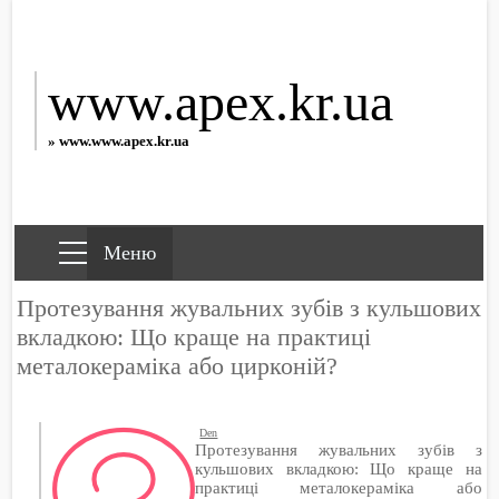
www.apex.kr.ua
» www.www.apex.kr.ua
Протезування жувальних зубів з кульшових
вкладкою: Що краще на практиці
металокераміка або цирконій?
Den
Протезування жувальних зубів з
кульшових вкладкою: Що краще на
практиці металокераміка або