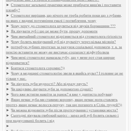
►
Стоматолог загальної практики може прибрати миш'як і поставити
пломбу?
►
Стоматолог вирішив, що нічого не треба робити поки що з зубами,
на яких є видимі потемніння емалі і поглиблення. чому
►
Чому чергу до стоматолога щулиться від звуків бормашини ???
►
Як лікувати зуб і що це може бути, прошу допомоги
►
Чим звичайний стоматолог відрізняється від стоматолога гігієніста
►
Чому болить вилікуваний зуб від пульпіту через кілька місяців?
►
потребую зубних протезах за рахунок соціальної допомоги, т. к. за
пенсію вставити не можу-не вистачає-соцзахист відфутболила
►
Чим мені стоматолог намазала губу, що у мене рот став ширше
відкриватися?
►
Боятися стоматолога соромно?))
►
Чому в медицині стоматологію звели в якийсь культ? І головне це не
тільки у нас.
►
Чи лікують зуби мудрості? Або відразу рвуть?
►
Чи шкідливо лікувати зуби за допомогою сідаціі?
►
Чого вже встигли накоїти за ранок? я вже у дантиста побував)
►
Якщо немає зуба-ми ставимо коронку, якщо немає ноги-ставлять
протез, якщо немає волосся-перуку, так що поганого в Сілік. грудей?))
►
Чи можна відновити зуби після протезування і установки моста?
►
Сьогодні лікувала глибокий карієс - зараз цей зуб болить сильно і
при надкусиваніі болить і від
►