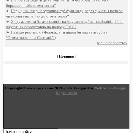
►
Ви боїтеся ходити до стоматолога? А чого більше боїтеся -
бормашини або стоматолога?
►
Пару днів назад на куточках губ були заїди, зараз сухість і рожево,
чи можна завтра йти до стоматолога?
►
Як думаєте, чи багато талонів на лікування зубів в поліклініці? І чи
лікують їх безкоштовно по полюсу ОМС?
►
Навіяло рекламою) Чоловік, а ти пішов би лікувати зуби в
"Стоматологію на Світлані"?)
Меню полностью
[ Новинки ]
Copyright © www.apex.kr.ua 2019-2026. Designed by
Web Vopio Design
. |
Карта сайта