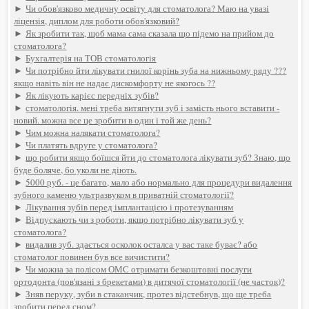
►
Чи обов'язково медичну освіту для стоматолога? Маю на увазі
ліцензія, диплом для роботи обов'язковий?
►
Як зробити так, щоб мама сама сказала що підемо на прийом до
стоматолога?
►
Бухгалтерія на ТОВ стоматологія
►
Чи потрібно йти лікувати гнилої корінь зуба на нижньому ряду ???
якщо навіть він не надає дискомфорту не якогось ??
►
Як лікують карієс передніх зубів?
►
стоматологія. мені треба витягнути зуб і замість нього вставити -
новий. можна все це зробити в один і той же день?
►
Чим можна налякати стоматолога?
►
Чи платять вдруге у стоматолога?
►
що робити якщо боїшся йти до стоматолога лікувати зуб? Знаю, що
буде боляче, бо уколи не діють.
►
5000 руб. - це багато, мало або нормально для процедури видалення
зубного каменю ультразвуком в приватній стоматології?
►
Лікування зубів перед імплантацією і протезуванням
►
Відпускають чи з роботи, якщо потрібно лікувати зуб у
стоматолога?
►
видалив зуб. здається осколок осталса у вас таке буває? або
стоматолог повинен був все вичистити?
►
Чи можна за полісом ОМС отримати безкоштовні послуги
ортодонта (пов'язані з брекетами) в дитячої стоматології (не часток)?
►
Зняв перуку, зуби в стаканчик, протез відстебнув, що ще треба
зробити перед сном?