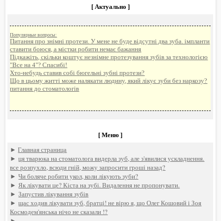
[ Актуально ]
Популярные вопросы:
Питання про знімні протези. У мене не буде відсутні два зуба. імпланти
ставити боюся, а містки робити немає бажання
Підкажіть, скільки коштує незнімне протезування зубів за технологією
"Все на 4"? Спасибі!
Хто-небудь ставив собі бюгельні зубні протези?
Що в цьому житті може налякати людину, який лікує зуби без наркозу?
питання до стоматологів
[ Меню ]
►
Главная страница
►
ця тварюка на стоматолога видерла зуб, але з'явилися ускладнення.
все розпухло, всюди гній, можу запросити гроші назад?
►
Чи боляче робити укол, коли лікують зуби?
►
Як лікувати це? Кіста на зубі. Видалення не пропонувати.
►
Запустив лікування зубів
►
щас ходив лікувати зуб, братці! не вірю я, що Олег Кошовий і Зоя
Космодем'янська нічо не сказали !?
►