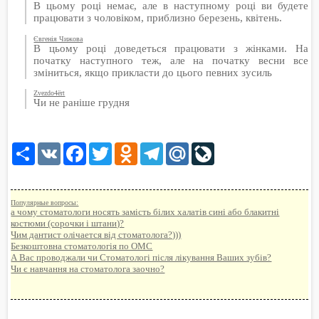
В цьому році немає, але в наступному році ви будете
працювати з чоловіком, приблизно березень, квітень.
Євгенія Чижова
В цьому році доведеться працювати з жінками. На
початку наступного теж, але на початку весни все
зміниться, якщо прикласти до цього певних зусиль
Zvezdo4ёrt
Чи не раніше грудня
Share
VK
Facebook
Twitter
Odnoklassniki
Telegram
Mail.Ru
LiveJournal
Популярные вопросы:
а чому стоматологи носять замість білих халатів сині або блакитні
костюми (сорочки і штани)?
Чим дантист олічается від стоматолога?)))
Безкоштовна стоматологія по ОМС
А Вас проводжали чи Стoмaтолoгі після лікування Ваших зубів?
Чи є навчання на стоматолога заочно?