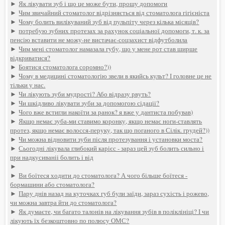
►
Як лікувати зуб і що це може бути, прошу допомоги
►
Чим звичайний стоматолог відрізняється від стоматолога гігієніста
►
Чому болить вилікуваний зуб від пульпіту через кілька місяців?
►
потребую зубних протезах за рахунок соціальної допомоги, т. к. за
пенсію вставити не можу-не вистачає-соцзахист відфутболила
►
Чим мені стоматолог намазала губу, що у мене рот став ширше
відкриватися?
►
Боятися стоматолога соромно?))
►
Чому в медицині стоматологію звели в якийсь культ? І головне це не
тільки у нас.
►
Чи лікують зуби мудрості? Або відразу рвуть?
►
Чи шкідливо лікувати зуби за допомогою сідаціі?
►
Чого вже встигли накоїти за ранок? я вже у дантиста побував)
►
Якщо немає зуба-ми ставимо коронку, якщо немає ноги-ставлять
протез, якщо немає волосся-перуку, так що поганого в Сілік. грудей?))
►
Чи можна відновити зуби після протезування і установки моста?
►
Сьогодні лікувала глибокий карієс - зараз цей зуб болить сильно і
при надкусиваніі болить і від
►
►
Ви боїтеся ходити до стоматолога? А чого більше боїтеся -
бормашини або стоматолога?
►
Пару днів назад на куточках губ були заїди, зараз сухість і рожево,
чи можна завтра йти до стоматолога?
►
Як думаєте, чи багато талонів на лікування зубів в поліклініці? І чи
лікують їх безкоштовно по полюсу ОМС?