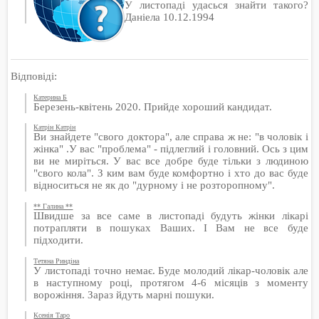
У листопаді удасься знайти такого?
Даніела 10.12.1994
Відповіді:
Катерина Б
Березень-квітень 2020. Прийде хороший кандидат.
Катрін Катрін
Ви знайдете "свого доктора", але справа ж не: "в чоловік і
жінка" .У вас "проблема" - підлеглий і головний. Ось з цим
ви не миріться. У вас все добре буде тільки з людиною
"свого кола". З ким вам буде комфортно і хто до вас буде
відноситься не як до "дурному і не розторопному".
** Галина **
Швидше за все саме в листопаді будуть жінки лікарі
потрапляти в пошуках Ваших. І Вам не все буде
підходити.
Тетяна Риндіна
У листопаді точно немає. Буде молодий лікар-чоловік але
в наступному році, протягом 4-6 місяців з моменту
ворожіння. Зараз йдуть марні пошуки.
Ксенія Таро