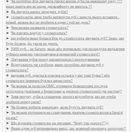
►
Чи потрібно йти лікувати гнилої корінь зуба на нижньому ряду ???
якщо навіть він не надає дискомфорту не якогось ??
►
Як лікують карієс передніх зубів?
►
стоматологія. мені треба витягнути зуб і замість нього вставити -
новий. можна все це зробити в один і той же день?
►
Чим можна налякати стоматолога?
►
Чи платять вдруге у стоматолога?
►
що робити якщо боїшся йти до стоматолога лікувати зуб? Знаю, що
буде боляче, бо уколи не діють.
►
5000 руб. - це багато, мало або нормально для процедури видалення
зубного каменю ультразвуком в приватній стоматології?
►
Лікування зубів перед імплантацією і протезуванням
►
Відпускають чи з роботи, якщо потрібно лікувати зуб у
стоматолога?
►
видалив зуб. здається осколок осталса у вас таке буває? або
стоматолог повинен був все вичистити?
►
Чи можна за полісом ОМС отримати безкоштовні послуги
ортодонта (пов'язані з брекетами) в дитячої стоматології (не часток)?
►
Зняв перуку, зуби в стаканчик, протез відстебнув, що ще треба
зробити перед сном?
►
Чи боляче робити заморозку, коли будуть лікувати зуб?
►
Чи можна потрапити на стажування лікарем-стоматологом в Ізраїлі
на рік?
►
Що відповів стоматолог на питання: "Чому так дорого?")))
►
Якщо один зуб неправильно виріс, що зазвичай пропонує ортодонт?