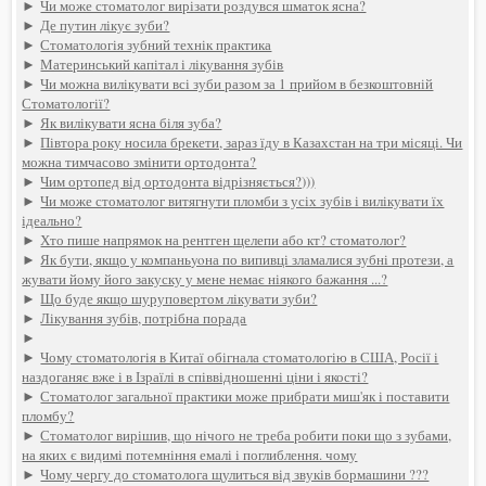
►
Чи може стоматолог вирізати роздувся шматок ясна?
►
Де путин лікує зуби?
►
Стоматологія зубний технік практика
►
Материнський капітал і лікування зубів
►
Чи можна вилікувати всі зуби разом за 1 прийом в безкоштовній
Стоматології?
►
Як вилікувати ясна біля зуба?
►
Півтора року носила брекети, зараз їду в Казахстан на три місяці. Чи
можна тимчасово змінити ортодонта?
►
Чим ортопед від ортодонта відрізняється?)))
►
Чи може стоматолог витягнути пломби з усіх зубів і вилікувати їх
ідеально?
►
Хто пише напрямок на рентген щелепи або кт? стоматолог?
►
Як бути, якщо у компаньyoна по випивці зламалися зубні протези, а
жувати йому його закуску у мене немає ніякого бажання ...?
►
Що буде якщо шуруповертом лікувати зуби?
►
Лікування зубів, потрібна порада
►
►
Чому стоматологія в Китаї обігнала стоматологію в США, Росії і
наздоганяє вже і в Ізраїлі в співвідношенні ціни і якості?
►
Стоматолог загальної практики може прибрати миш'як і поставити
пломбу?
►
Стоматолог вирішив, що нічого не треба робити поки що з зубами,
на яких є видимі потемніння емалі і поглиблення. чому
►
Чому чергу до стоматолога щулиться від звуків бормашини ???