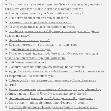
►
Тут прочитав - а не тоталітарно чи бігати лікувати зуби у одного і
того ж стоматолога? Може кожен раз вибирати нового?
►
Навіщо стоматолог радить їсти по-більше шашлику?
►
Які є методи анестезії при лікуванні зубів?
►
У стоматолога в приймальні стояла ваза з ...?
►
Температура після видалення зубного протеза.
►
У тебе ж красива посмішка! Ну чому ж ти не лікуєш свої зубки і
ховаєш цю красу?
►
Зубні Імпланти або протези?
►
Шановні ортодонти і стоматологи, питання вам.
►
Донация після лікування зуба
►
Позавчора мені лікували зуб, його запломбували, але через день
почав хворіти сусідній зуб при натисканні.
►
зуб безкоштовно лікують?
►
Дантист поставив найдорожчу пломбу, не запитавши.
►
що робити якщо немає кілька зубів і немає грошей на протезування
як зберегти час, що залишився зуби
►
Я інвалід 2-ї групи, чи можу я протезувати зуби за пільговими
цінами?
►
Боюся, зубних лікарів стоматологів! Болять зуби, що робити? Що
робити, глибокий Каріс? Чтот буде, коли піду до зубного?
►
Зубний протез, кого вибрати? Ціна однакова. В одному місці
роблять студенти під керівництвом професора з 40-річним
►
Я житель Підмосков'я. Чи можу я вилікувати зуби в московській