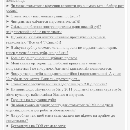
поліклініці?
►
Чи може стоматолог вірменин говорити що він мою тата і бабцю рот
робив?
►
Стоматолог - високооплачувана професія?
►
Чим дантист олічается від стоматолога?)))
►
Скільки приблизно коштує протез на один нижній зуб?
найдешевший щоб не шепелявити
►
Підкажіть, скільки коштує незнімне протезування зубів за
технологією "Все на 4"? Спасибі!
►
Я лікував зуби у стоматолога і попросив не видаляти мені нерви,
тепер у мене болять зуби, що робити?
►
Болі в горлі при носінні зубного протеза
►
Мені сказав ортодонт що глибокий прикус як у мене не
виправляється і це є нормою. Але мені здається він помиляється.
►
Чому у тварин зуби випадають постійно і виростають нові. А у нас
32 зуба на все життя. Випали - протезіруют ..
►
Стоматолог засунула миш'як в здоровий зуб !! Що робити?
►
Питання щодо лікування зубів у 2011 році мені вирвали нерв з зуба
після пульпіту, найсильніша біль що я відчував,
►
Гарантія на лікування зубів
►
Чи обов'язково медичну освіту для стоматолога? Маю на увазі
ліцензія, диплом для роботи обов'язковий?
►
Як зробити так, щоб мама сама сказала що підемо на прийом до
стоматолога?
►
Бухгалтерія на ТОВ стоматологія